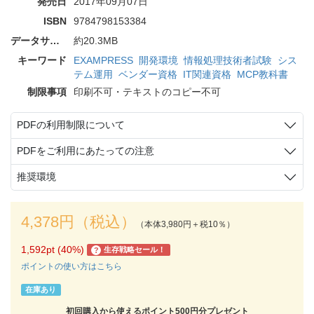
発売日
2017年09月07日
ISBN
9784798153384
データサイズ
約20.3MB
キーワード
EXAMPRESS
開発環境
情報処理技術者試験
シス
テム運用
ベンダー資格
IT関連資格
MCP教科書
制限事項
印刷不可・テキストのコピー不可
PDFの利用制限について
PDFをご利用にあたっての注意
推奨環境
4,378円（税込）
（本体3,980円＋税10％）
1,592pt (40%)
生存戦略セール！
?
ポイントの使い方はこちら
在庫あり
初回購入から使えるポイント500円分プレゼント