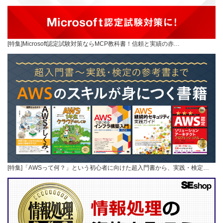
[特集]Microsoft認定試験対策ならMCP教科書！信頼と実績の赤…
[特集]「AWSって何？」という初心者に向けた超入門書から、実践・検定…