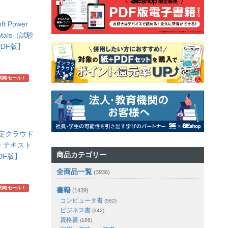
t Power
entals（試験
PDF版】
戦略セール！
認定クラウド
 テキスト
商品カテゴリー
DF版】
全商品一覧
(3936)
戦略セール！
書籍
(1439)
コンピュータ書
(562)
ビジネス書
(342)
資格書
(186)