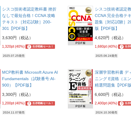
シスコ技術者認定教科書 挫折
シスコ技術者認定
なしで最短合格！CCNA 攻略
CCNA 完全合格テ
テキスト［対応試験］200-
題集［対応試験］200
301【PDF版】
版【PDF版】
3,630円（税込）
4,620円（税込）
1,320pt (40%)
1,680pt (40%)
?
?
生存戦略セール！
生存
2025.07.25発売
2025.06.24発売
MCP教科書 Microsoft Azure AI
深層学習教科書 デ
Fundamentals（試験番号:AI-
ニング E資格（エ
900）【PDF版】
精選問題集【PDF
3,300円（税込）
6,600円（税込）
1,200pt (40%)
2,400pt (40%)
?
?
生存戦略セール！
生存
2024.11.07発売
2024.10.30発売