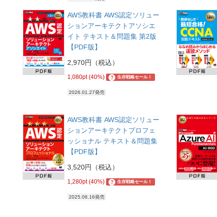
AWS教科書 AWS認定ソリュー
ションアーキテクトアソシエ
イト テキスト＆問題集 第2版
【PDF版】
2,970円（税込）
1,080pt (40%)
?
生存戦略セール！
2026.01.27発売
AWS教科書 AWS認定ソリュー
ションアーキテクトプロフェ
ッショナル テキスト＆問題集
【PDF版】
3,520円（税込）
1,280pt (40%)
?
生存戦略セール！
2025.06.16発売