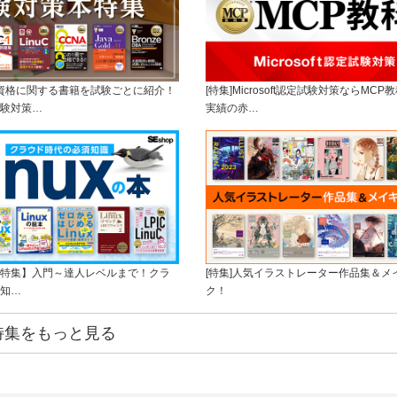
ー資格に関する書籍を試験ごとに紹介！
[特集]Microsoft認定試験対策ならMC
験対策…
実績の赤…
ux本特集】入門～達人レベルまで！クラ
[特集]人気イラストレーター作品集＆メ
知…
ク！
特集をもっと見る