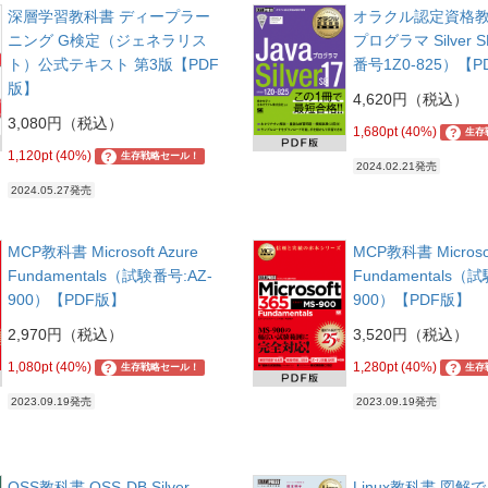
深層学習教科書 ディープラー
オラクル認定資格教科
ニング G検定（ジェネラリス
プログラマ Silver 
ト）公式テキスト 第3版【PDF
番号1Z0-825）【
版】
4,620円（税込）
3,080円（税込）
1,680pt (40%)
?
生存
1,120pt (40%)
?
生存戦略セール！
2024.02.21発売
2024.05.27発売
MCP教科書 Microsoft Azure
MCP教科書 Microsof
Fundamentals（試験番号:AZ-
Fundamentals（
900）【PDF版】
900）【PDF版】
2,970円（税込）
3,520円（税込）
1,080pt (40%)
1,280pt (40%)
?
?
生存戦略セール！
生存
2023.09.19発売
2023.09.19発売
OSS教科書 OSS-DB Silver
Linux教科書 図