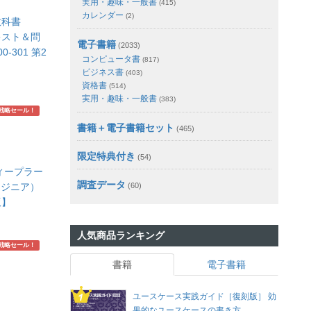
実用・趣味・一般書
(415)
カレンダー
(2)
教科書
キスト＆問
電子書籍
(2033)
-301 第2
コンピュータ書
(817)
ビジネス書
(403)
資格書
(514)
実用・趣味・一般書
(383)
戦略セール！
書籍＋電子書籍セット
(465)
限定特典付き
(54)
ィープラー
調査データ
ンジニア）
(60)
版】
人気商品ランキング
戦略セール！
書籍
電子書籍
ユースケース実践ガイド［復刻版］ 効
果的なユースケースの書き方