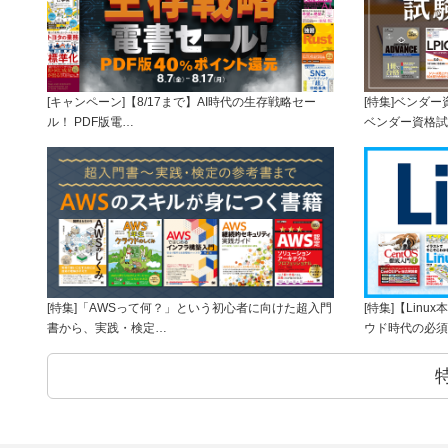
[キャンペーン]【8/17まで】AI時代の生存戦略セー
[特集]ベンダ
ル！ PDF版電…
ベンダー資格試
[特集]「AWSって何？」という初心者に向けた超入門
[特集]【Lin
書から、実践・検定…
ウド時代の必須