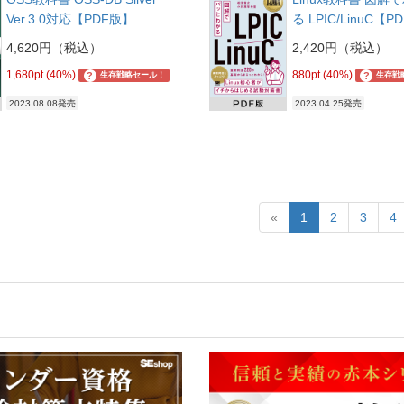
Ver.3.0対応【PDF版】
る LPIC/LinuC【
4,620円（税込）
2,420円（税込）
1,680pt (40%)
880pt (40%)
?
?
生存戦略セール！
生存戦
2023.08.08発売
2023.04.25発売
«
1
2
3
4