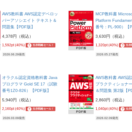
AWS教科書 AWS認定デベロッ
MCP教科書 Microsof
パーアソシエイト テキスト＆
Platform Fundam
問題集【PDF版】
番号：PL-900）【
4,378円（税込）
3,630円（税込）
1,592pt (40%)
1,320pt (40%)
?
?
生存戦略セール！
生存
2026.06.29発売
2026.05.27発売
オラクル認定資格教科書 Java
AWS教科書 AWS
プログラマ Gold SE 17（試験
プラクティショナー
番号1Z0-826）【PDF版】
＆問題集 第2版【P
5,940円（税込）
2,860円（税込）
2,160pt (40%)
1,040pt (40%)
?
?
生存戦略セール！
生存
2026.03.09発売
2026.02.09発売