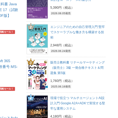
書 Java
5,390円（税込）
SE 17（試験
2026.08.05発売
PDF版】
エンジニアのための自己管理入門 堅牢
でスケーラブルな働き方を構築する技
戦略セール！
術
2,948円（税込）
2026.06.24発売
t 365
販売士教科書 リテールマーケティング
試験番号:MS-
（販売士）3級 一発合格テキスト＆問
題集 第5版
1,760円（税込）
2025.06.16発売
戦略セール！
現場で役立つ マルチエージェントAI設
計入門 Google A2A×ADKで実現する堅
牢な運用システム
4,180円（税込）
解でパッとわか