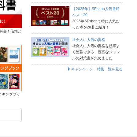
【2025年】SEshop人気書籍
ベスト20
2025年SEshopで特に人気だ
った本を20冊ご紹介！
P教科書！信頼と
社会人に人気の資格
社会人に人気の資格を効率よ
く勉強できる、豊富なジャン
ルの対策書を集めました
キャンペーン・特集一覧を見る
イキングブッ