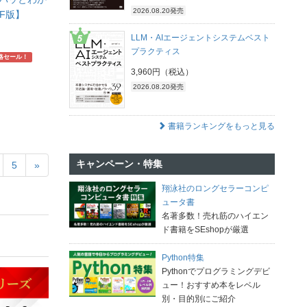
2026.08.20発売
PDF版】
LLM・AIエージェントシステムベスト
プラクティス
略セール！
3,960円（税込）
2026.08.20発売
書籍ランキングをもっと見る
キャンペーン・特集
5
»
翔泳社のロングセラーコンピ
ュータ書
名著多数！売れ筋のハイエン
ド書籍をSEshopが厳選
Python特集
Pythonでプログラミングデビ
ュー！おすすめ本をレベル
別・目的別にご紹介