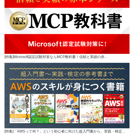
[特集]Microsoft認定試験対策ならMCP教科書！信頼と実績の赤…
[特集]「AWSって何？」という初心者に向けた超入門書から、実践・検定…