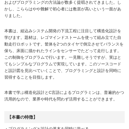
およびプログラミングの方法論が数多く提唱されてきました。し
かし、こららはやや難解で初心者には敷居が高いという一面があ
りました。
本書は、組込みシステム開発の下流工程に注目して構造化設計を
学びます。題材は、レゴマインドストームを使って組み立てた自
動走行ロボットです。筐体を2つのタイヤで倒立させてバランスを
保ち、床面に描かれたラインをセンサーでたどって走行します。
この制御をプログラムで行います。一見難しそうですが、実はと
てもシンプルなプログラムで実現しています。このソースコード
と設計図を見比べていくことで、プログラミングと設計を同時に
習得することを目指します。
本書で学ぶ構造化設計とC言語によるプログラミンは、普遍的かつ
汎用的なので、業界や時代を問わず活用することができます。
【本書の特徴】
・プログラミングと設計の基本を同時に学べる