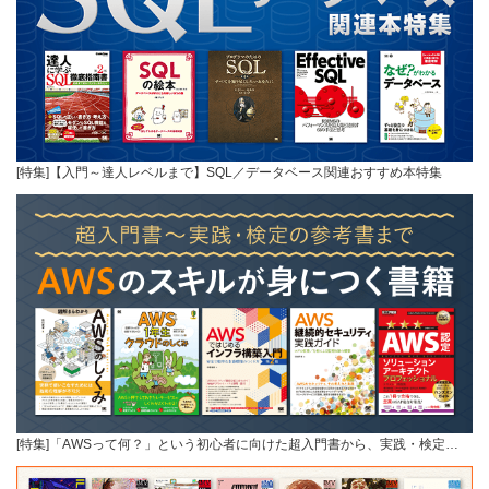
[特集]【入門～達人レベルまで】SQL／データベース関連おすすめ本特集
[特集]「AWSって何？」という初心者に向けた超入門書から、実践・検定…