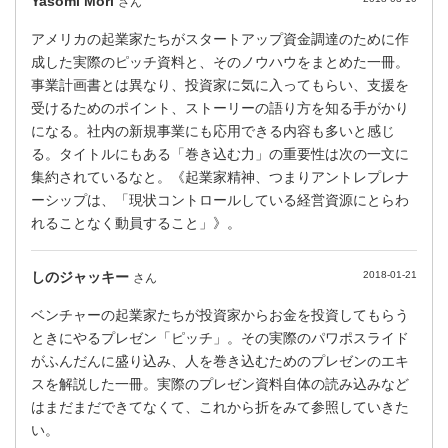
Yasomi Mori
さん
アメリカの起業家たちがスタートアップ資金調達のために作
成した実際のピッチ資料と、そのノウハウをまとめた一冊。
事業計画書とは異なり、投資家に気に入ってもらい、支援を
受けるためのポイント、ストーリーの語り方を知る手がかり
になる。社内の新規事業にも応用できる内容も多いと感じ
る。タイトルにもある「巻き込む力」の重要性は次の一文に
集約されているなと。《起業家精神、つまりアントレプレナ
ーシップは、「現状コントロールしている経営資源にとらわ
れることなく動員すること」》。
しのジャッキー
2018-01-21
さん
ベンチャーの起業家たちが投資家からお金を投資してもらう
ときにやるプレゼン「ピッチ」。その実際のパワポスライド
がふんだんに盛り込み、人を巻き込むためのプレゼンのエキ
スを解説した一冊。実際のプレゼン資料自体の読み込みなど
はまだまだできてなくて、これから折をみて参照していきた
い。