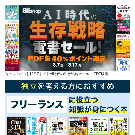
[キャンペーン]【8/17まで】AI時代の生存戦略セール！ PDF版電…