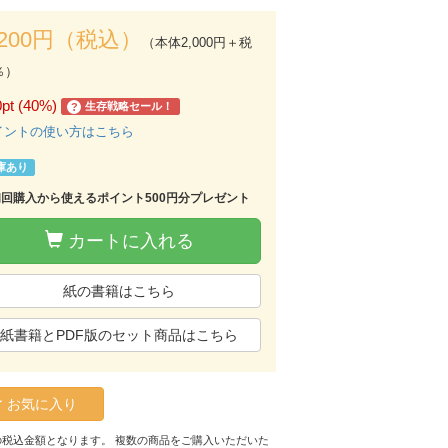
,200円（税込）
（本体2,000円＋税
％）
0pt (40%)
生存戦略セール！
?
イントの使い方はこちら
庫あり
初回購入から使えるポイント500円分プレゼント
カートに入れる
紙の書籍はこちら
紙書籍とPDF版のセット商品はこちら
お気に入り
の税込金額となります。 複数の商品をご購入いただいた