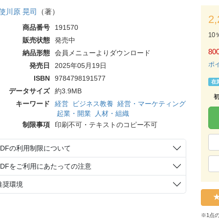
使川原 晃司
（著）
2
商品番号
191570
10
販売状態
発売中
80
納品形態
会員メニューよりダウンロード
ポ
発売日
2025年05月19日
ISBN
9784798191577
在
データサイズ
約3.9MB
キーワード
経営
ビジネス教養
経営・マーケティング
起業・開業
人材・組織
制限事項
印刷不可・テキストのコピー不可
PDFの利用制限について
PDFをご利用にあたっての注意
推奨環境
※1点