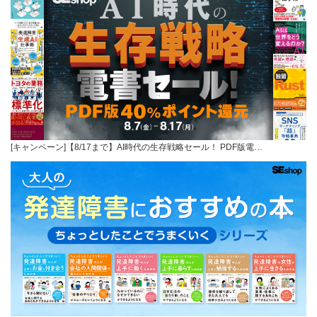
[キャンペーン]【8/17まで】AI時代の生存戦略セール！ PDF版電…