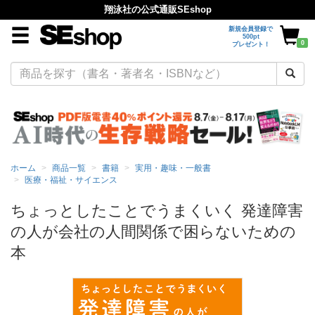
翔泳社の公式通販SEshop
新規会員登録で
500pt
0
プレゼント！
ホーム
商品一覧
書籍
実用・趣味・一般書
医療・福祉・サイエンス
ちょっとしたことでうまくいく 発達障害
の人が会社の人間関係で困らないための
本