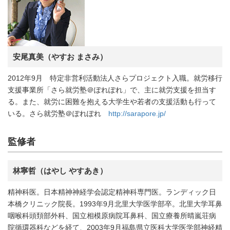
安尾真美（やすお まさみ）
2012年9月 特定非営利活動法人さらプロジェクト入職。就労移行
支援事業所「さら就労塾＠ぽれぽれ」で、主に就労支援を担当す
る。また、就労に困難を抱える大学生や若者の支援活動も行って
いる。さら就労塾＠ぽれぽれ
http://sarapore.jp/
監修者
林寧哲（はやし やすあき）
精神科医。日本精神神経学会認定精神科専門医。ランディック日
本橋クリニック院長。1993年9月北里大学医学部卒。北里大学耳鼻
咽喉科頭頚部外科、国立相模原病院耳鼻科、国立療養所晴嵐荘病
院循環器科などを経て、2003年9月福島県立医科大学医学部神経精