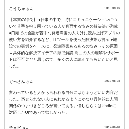
こうちゃ
2018-08-15
さん
【本書の特長】 ●仕事の中で、特にコミュニケーションにつ
いて苦手を抱え困っている人が直面する悩みの解決法が満載
●口頭での会話が苦手な発達障害の人向けに読み上げアプリの
使い方を紹介するなど、ITツールを使った解決策も提示 ●施
設での実例をベースに、発達障害あるあるの悩み→その原因
→具体的な解決アイデアの順で解説 周囲の人の理解やサポー
トは不可欠だと思うので、多くの人に読んでもらいたいと思
った。
ぐっさん
2018-06-28
さん
変わっていると人から言われる自分にはちょうどいい内容だ
った。察せられない人にもわかるようにかなり具体的に人間
関係のつまづきどころが書いてある。惜しむらくはkindleに
対応したUIであって欲しかった。
チョビ
2019-06-18
さん