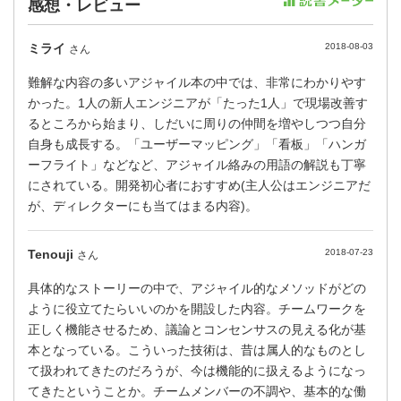
感想・レビュー
ミライ
2018-08-03
さん
難解な内容の多いアジャイル本の中では、非常にわかりやす
かった。1人の新人エンジニアが「たった1人」で現場改善す
るところから始まり、しだいに周りの仲間を増やしつつ自分
自身も成長する。「ユーザーマッピング」「看板」「ハンガ
ーフライト」などなど、アジャイル絡みの用語の解説も丁寧
にされている。開発初心者におすすめ(主人公はエンジニアだ
が、ディレクターにも当てはまる内容)。
Tenouji
2018-07-23
さん
具体的なストーリーの中で、アジャイル的なメソッドがどの
ように役立てたらいいのかを開設した内容。チームワークを
正しく機能させるため、議論とコンセンサスの見える化が基
本となっている。こういった技術は、昔は属人的なものとし
て扱われてきたのだろうが、今は機能的に扱えるようになっ
てきたということか。チームメンバーの不調や、基本的な働