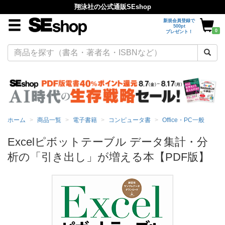
翔泳社の公式通販SEshop
新規会員登録で
500pt
0
プレゼント！
ホーム
商品一覧
電子書籍
コンピュータ書
Office・PC一般
Excelピボットテーブル データ集計・分
析の「引き出し」が増える本【PDF版】