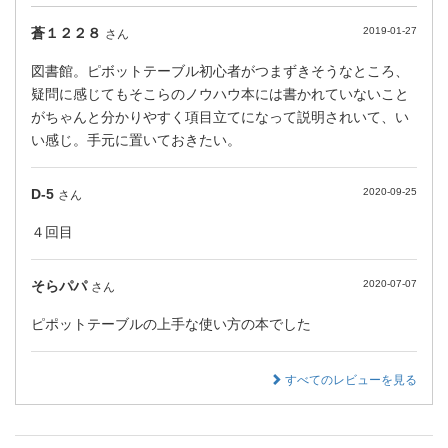
蒼１２２８
2019-01-27
さん
図書館。ピボットテーブル初心者がつまずきそうなところ、
疑問に感じてもそこらのノウハウ本には書かれていないこと
がちゃんと分かりやすく項目立てになって説明されいて、い
い感じ。手元に置いておきたい。
D-5
2020-09-25
さん
４回目
そらパパ
2020-07-07
さん
ピポットテーブルの上手な使い方の本でした
すべてのレビューを見る