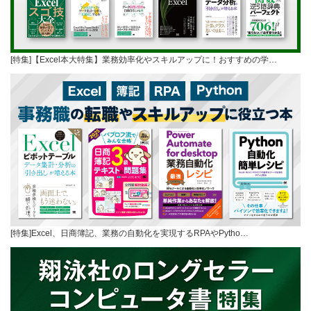
[特集]【Excel本大特集】業務効率化やスキルアップに！おすすめの学…
[特集]Excel、日商簿記、業務の自動化を実現するRPAやPytho…