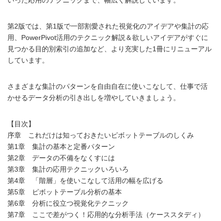
第2版では、第1版で一部割愛された視覚化のアイデアや集計の応
用、PowerPivot活用のテクニック解説＆欲しいアイデアがすぐに
見つかる目的別索引の追加など、より充実した1冊にリニューアル
しています。
さまざまな集計のパターンを自由自在に使いこなして、仕事で活
かせるデータ分析の引き出しを増やしていきましょう。
【目次】
序章 これだけは知っておきたいピボットテーブルのしくみ
第1章 集計の基本と定番パターン
第2章 データの不備をなくすには
第3章 集計の応用テクニックいろいろ
第4章 「階層」を使いこなして活用の幅を広げる
第5章 ピボットテーブル分析の基本
第6章 分析に役立つ視覚化テクニック
第7章 ここで差がつく！応用的な分析手法（ケーススタディ）