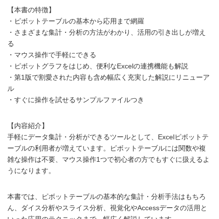
【本書の特徴】
・ピボットテーブルの基本から応用まで網羅
・さまざまな集計・分析の方法がわかり、活用の引き出しが増え
る
・マウス操作で手軽にできる
・ピボットグラフをはじめ、便利なExcelの連携機能も解説
・第1版で割愛された内容も含め幅広く充実した解説にリニューア
ル
・すぐに操作を試せるサンプルファイルつき
【内容紹介】
手軽にデータ集計・分析ができるツールとして、Excelピボットテ
ーブルの利用者が増えています。ピボットテーブルには関数や複
雑な操作は不要、マウス操作1つで初心者の方でもすぐに扱えるよ
うになります。
本書では、ピボットテーブルの基本的な集計・分析手法はもちろ
ん、ダイス分析やスライス分析、視覚化やAccessデータの活用と
いった応用のテクニックまで、幅広く解説しています。