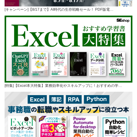
[キャンペーン]【8/17まで】AI時代の生存戦略セール！ PDF版電…
[特集]【Excel本大特集】業務効率化やスキルアップに！おすすめの学…