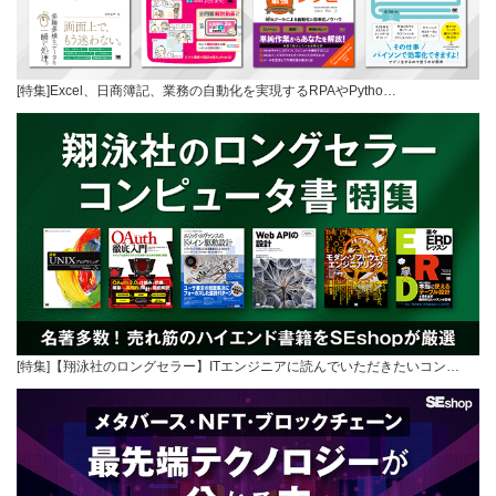
[特集]Excel、日商簿記、業務の自動化を実現するRPAやPytho…
[特集]【翔泳社のロングセラー】ITエンジニアに読んでいただきたいコン…