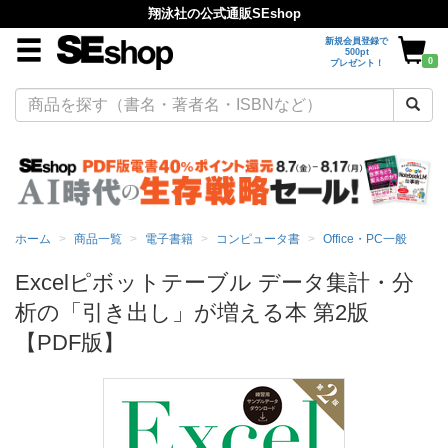
翔泳社の公式通販SEshop
新規会員登録で
500pt
0
プレゼント！
ホーム
商品一覧
電子書籍
コンピュータ書
Office・PC一般
Excelピボットテーブル データ集計・分
析の「引き出し」が増える本 第2版
【PDF版】