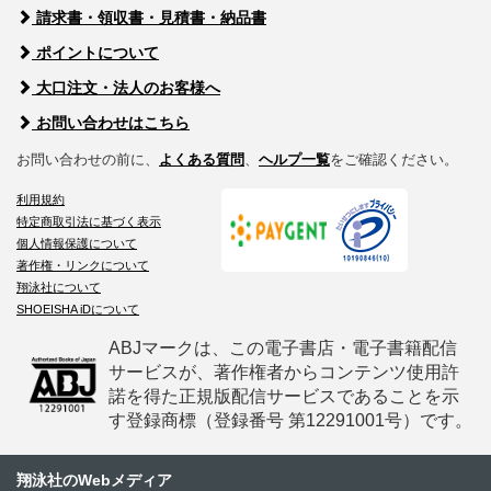
請求書・領収書・見積書・納品書
ポイントについて
大口注文・法人のお客様へ
お問い合わせはこちら
お問い合わせの前に、
よくある質問
、
ヘルプ一覧
をご確認ください。
利用規約
特定商取引法に基づく表示
個人情報保護について
著作権・リンクについて
翔泳社について
SHOEISHA iDについて
ABJマークは、この電子書店・電子書籍配信
サービスが、著作権者からコンテンツ使用許
諾を得た正規版配信サービスであることを示
す登録商標（登録番号 第12291001号）です。
翔泳社のWebメディア