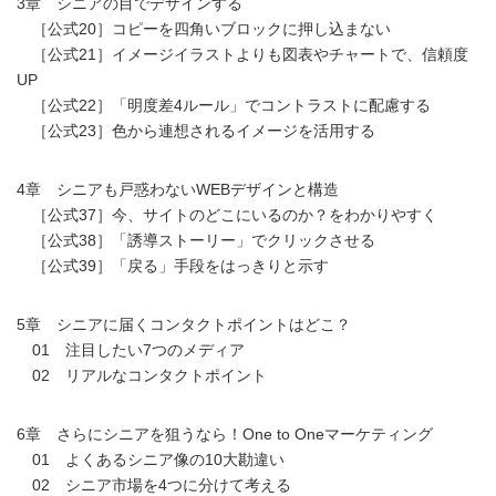
3章 シニアの目でデザインする
［公式20］コピーを四角いブロックに押し込まない
［公式21］イメージイラストよりも図表やチャートで、信頼度
UP
［公式22］「明度差4ルール」でコントラストに配慮する
［公式23］色から連想されるイメージを活用する
4章 シニアも戸惑わないWEBデザインと構造
［公式37］今、サイトのどこにいるのか？をわかりやすく
［公式38］「誘導ストーリー」でクリックさせる
［公式39］「戻る」手段をはっきりと示す
5章 シニアに届くコンタクトポイントはどこ？
01 注目したい7つのメディア
02 リアルなコンタクトポイント
6章 さらにシニアを狙うなら！One to Oneマーケティング
01 よくあるシニア像の10大勘違い
02 シニア市場を4つに分けて考える