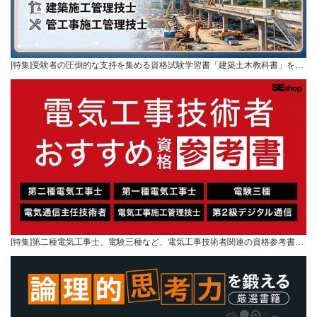
[特集]受験者の圧倒的な支持を集める資格試験学習書「建築土木教科書」を…
[特集]第二種電気工事士、電験三種など、電気工事技術者関連の資格参考書…