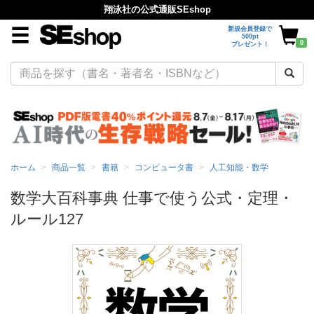
翔泳社の公式通販SEshop
新規会員登録で
500pt
0
プレゼント！
ホーム
商品一覧
書籍
コンピュータ書
人工知能・数学
数学大百科事典 仕事で使う公式・定理・
ルール127