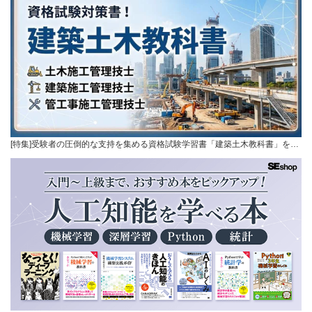
[特集]受験者の圧倒的な支持を集める資格試験学習書「建築土木教科書」を…