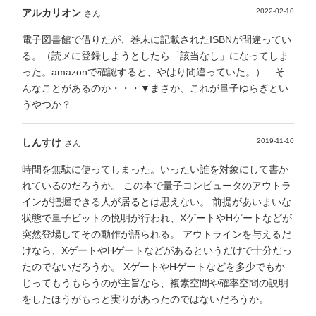
アルカリオン
2022-02-10
さん
電子図書館で借りたが、巻末に記載されたISBNが間違ってい
る。（読メに登録しようとしたら「該当なし」になってしま
った。amazonで確認すると、やはり間違っていた。） そ
んなことがあるのか・・・▼まさか、これが量子ゆらぎとい
うやつか？
しんすけ
2019-11-10
さん
時間を無駄に使ってしまった。いったい誰を対象にして書か
れているのだろうか。 この本で量子コンピュータのアウトラ
インが把握できる人が居るとは思えない。 前提があいまいな
状態で量子ビットの悦明が行われ、XゲートやHゲートなどが
突然登場してその動作が語られる。 アウトラインを与えるだ
けなら、XゲートやHゲートなどがあるというだけで十分だっ
たのでないだろうか。 XゲートやHゲートなどを多少でもか
じってもうもらうのが主旨なら、複素空間や確率空間の説明
をしたほうがもっと実りがあったのではないだろうか。