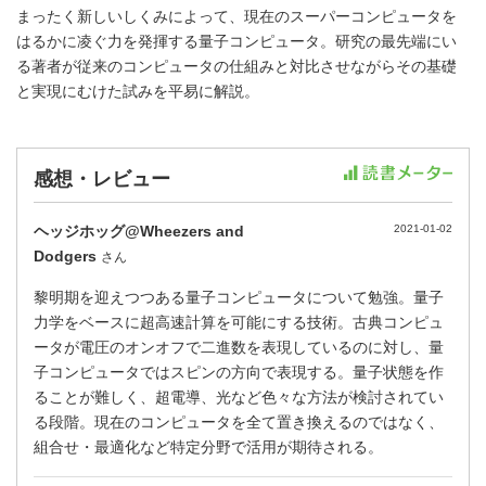
まったく新しいしくみによって、現在のスーパーコンピュータを
はるかに凌ぐ力を発揮する量子コンピュータ。研究の最先端にい
る著者が従来のコンピュータの仕組みと対比させながらその基礎
と実現にむけた試みを平易に解説。
感想・レビュー
ヘッジホッグ@Wheezers and
2021-01-02
Dodgers
さん
黎明期を迎えつつある量子コンピュータについて勉強。量子
力学をベースに超高速計算を可能にする技術。古典コンピュ
ータが電圧のオンオフで二進数を表現しているのに対し、量
子コンピュータではスピンの方向で表現する。量子状態を作
ることが難しく、超電導、光など色々な方法が検討されてい
る段階。現在のコンピュータを全て置き換えるのではなく、
組合せ・最適化など特定分野で活用が期待される。