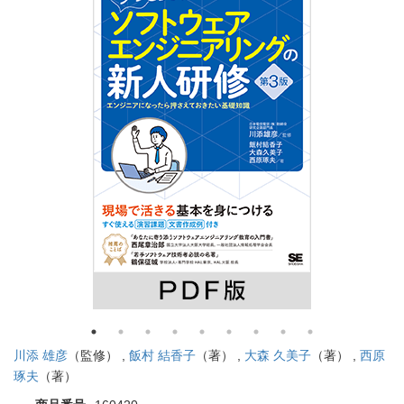
川添 雄彦
（監修） ,
飯村 結香子
（著） ,
大森 久美子
（著） ,
西原
琢夫
（著）