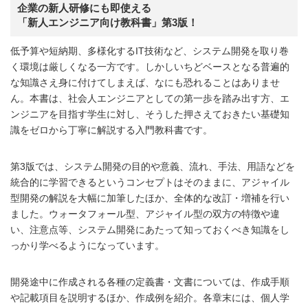
企業の新人研修にも即使える
「新人エンジニア向け教科書」第3版！
低予算や短納期、多様化するIT技術など、システム開発を取り巻
く環境は厳しくなる一方です。しかしいちどベースとなる普遍的
な知識さえ身に付けてしまえば、なにも恐れることはありませ
ん。本書は、社会人エンジニアとしての第一歩を踏み出す方、エ
ンジニアを目指す学生に対し、そうした押さえておきたい基礎知
識をゼロから丁寧に解説する入門教科書です。
第3版では、システム開発の目的や意義、流れ、手法、用語などを
統合的に学習できるというコンセプトはそのままに、アジャイル
型開発の解説を大幅に加筆したほか、全体的な改訂・増補を行い
ました。ウォータフォール型、アジャイル型の双方の特徴や違
い、注意点等、システム開発にあたって知っておくべき知識をし
っかり学べるようになっています。
開発途中に作成される各種の定義書・文書については、作成手順
や記載項目を説明するほか、作成例を紹介。各章末には、個人学