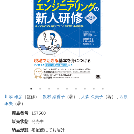
川添 雄彦
（監修） ,
飯村 結香子
（著） ,
大森 久美子
（著） ,
西原
琢夫
（著）
商品番号
157560
販売状態
発売中
納品形態
宅配便にてお届け