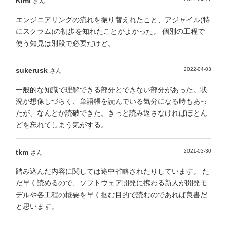
Kimi
さん
エンジニアリングの流れを振り替えれたこと、アジャイル(特
にスクラム)の初歩を知れたことがよかった。 個別の工程で
使う知見は別段で必要だけど。
sukerusk
2022-04-03
さん
一般的な知識で理解できる部分とできない部分があった。状
況が想像しづらく、単語帳を読んでいる気分になる時もあっ
たが、なんとか読破できた。きっと読み返さなければほとん
どを忘れてしまう気がする。
tkm
2021-03-30
さん
踏み込んだ内容に関しては途中省略されたりしています。 た
だ早く読めるので、ソフトウェア開発に携わる新人が開発モ
デルや各工程の概要を早く掴む目的で読むのであれば良書だ
と思います。