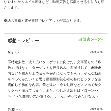
りやすいサムネイル画像など、動画広告を拡散させるやり方も紹
介します。
※紙の書籍と電子書籍でレイアウトが異なります。
感想・レビュー
Miz
2020-03-03
さん
不特定多数、浅く広いターゲットに向けた、文字通りの「広
告」ではなく、ターゲットを絞り込み、深掘りして、趣味趣
向などを鑑みた上で我々を好きになってもらう、そんな動画
を作ってみたい！と思う動画撮影初心者の私にピッタリな基
礎的し初歩的な内容。昔と違い、今や動画などスマホでサク
サクっと撮れてしまう。また、少しお金出せばドローンや
GoPro で面白いのが撮れる。うーん、やってみたいなぁ〜
吟遊
2019-10-03
さん