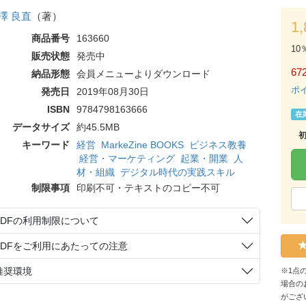
澤 良直
（著）
1
商品番号
163660
10
販売状態
発売中
67
納品形態
会員メニューよりダウンロード
ポ
発売日
2019年08月30日
ISBN
9784798163666
在
データサイズ
約45.5MB
キーワード
経営
MarkeZine BOOKS
ビジネス教養
経営・マーケティング
起業・開業
人
材・組織
デジタル時代の実践スキル
制限事項
印刷不可・テキストのコピー不可
PDFの利用制限について
PDFをご利用にあたっての注意
推奨環境
※1点
場合の
がござ