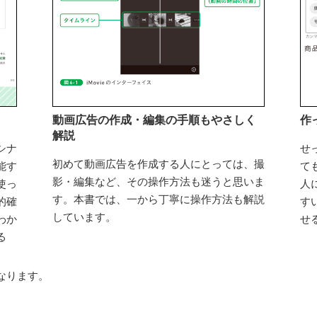
動画広告の作成・編集の手順もやさしく
作
解説
シナ
せ
初めて動画広告を作成する人にとっては、撮
能す
て
影・編集など、その操作方法も迷うと思いま
使っ
人
す。本書では、一から丁寧に操作方法も解説
的確
す
しています。
わか
せ
る
なります。