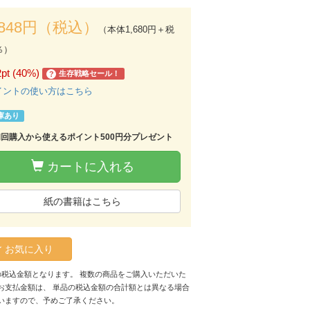
,848円（税込）
（本体1,680円＋税
％）
2pt (40%)
生存戦略セール！
?
イントの使い方はこちら
庫あり
初回購入から使えるポイント500円分プレゼント
カートに入れる
紙の書籍はこちら
お気に入り
の税込金額となります。 複数の商品をご購入いただいた
お支払金額は、 単品の税込金額の合計額とは異なる場合
いますので、予めご了承ください。