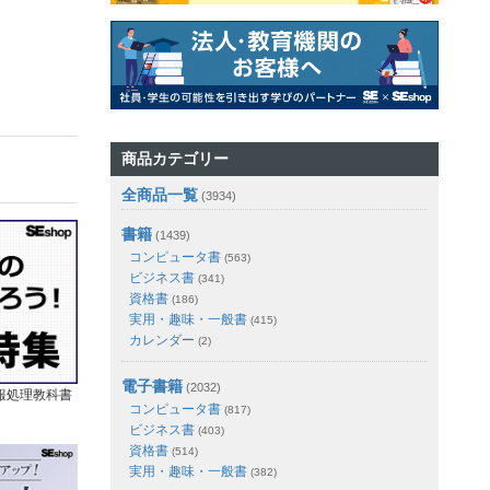
商品カテゴリー
全商品一覧
(3934)
書籍
(1439)
コンピュータ書
(563)
ビジネス書
(341)
資格書
(186)
実用・趣味・一般書
(415)
カレンダー
(2)
電子書籍
(2032)
報処理教科書
コンピュータ書
(817)
ビジネス書
(403)
資格書
(514)
実用・趣味・一般書
(382)