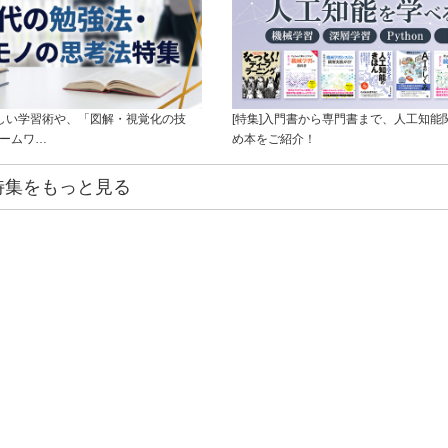
新しい学習術や、「図解・視覚化の技
[特集]入門書から専門書まで、人工知能
レームワ…
め本をご紹介！
特集をもっと見る