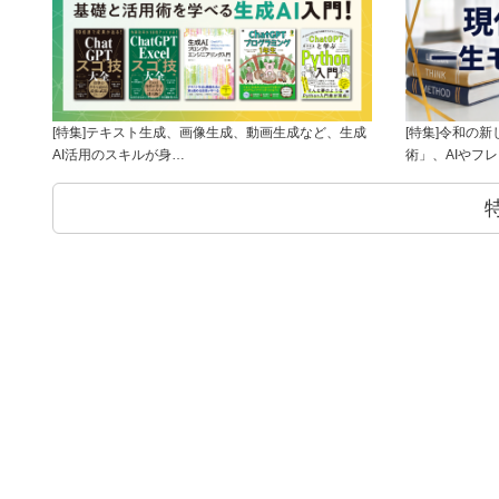
[特集]テキスト生成、画像生成、動画生成など、生成
[特集]令和の
AI活用のスキルが身…
術」、AIやフ