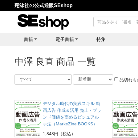
翔泳社の公式通販SEshop
書籍
電子書籍
特集
中澤 良直 商品 一覧
品切れも
デジタル時代の実践スキル 動
画広告 作成＆活用 売上・ブラ
ンド価値を高めるビジュアル
手法（MarkeZine BOOKS）
1,848円（税込）