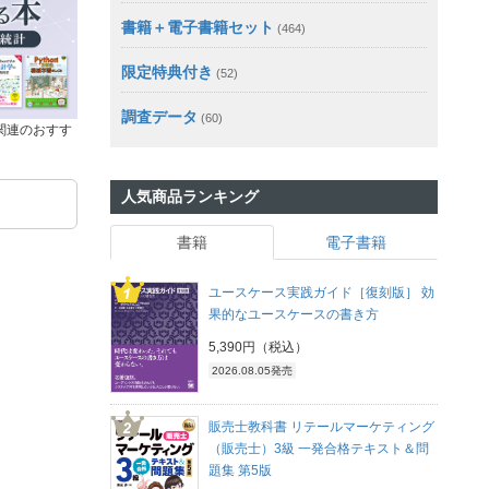
書籍＋電子書籍セット
(464)
限定特典付き
(52)
調査データ
(60)
関連のおすす
人気商品ランキング
書籍
電子書籍
ユースケース実践ガイド［復刻版］ 効
果的なユースケースの書き方
5,390円（税込）
2026.08.05発売
販売士教科書 リテールマーケティング
（販売士）3級 一発合格テキスト＆問
題集 第5版