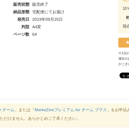
販売状態
販売終了
10
納品形態
宅配便にてお届け
発売日
2019年09月25日
現
判型
A4変
ページ数
64
※1点
場合の
がござ
or チーム
」または「
MarkeZineプレミアム for チーム プラス
」をお申込
ただけません。あらかじめご了承ください。