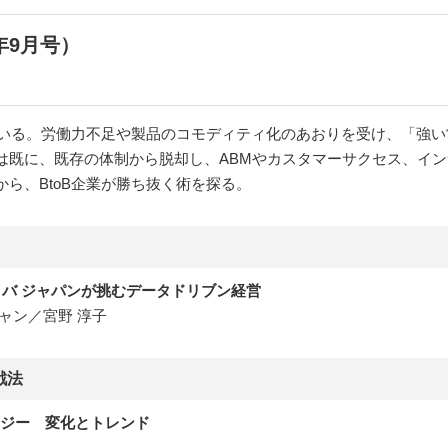
9年9月号）
」
えている。労働力不足や製品のコモディティ化のあおりを受け、「強
は既に、既存の体制から脱却し、ABMやカスタマーサクセス、イ
ら、BtoB企業が勝ち抜く術を探る。
バ ジャパンが挑むデータドリブン経営
ャン／宮野 淳子
戦法
ロジー 変化とトレンド