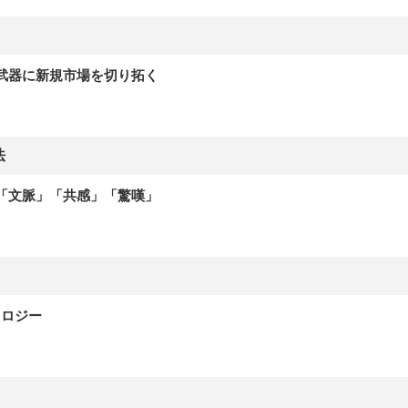
武器に新規市場を切り拓く
法
「文脈」「共感」「驚嘆」
ノロジー