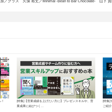
加／クラス 久保 裕丈／Minimal -Bean to Bar Chocolate- 山下 
ル！
[特集]【営業成績を上げたい方に】プレゼンスキルや、営
[特集
業成果に結びつく…
ご紹介