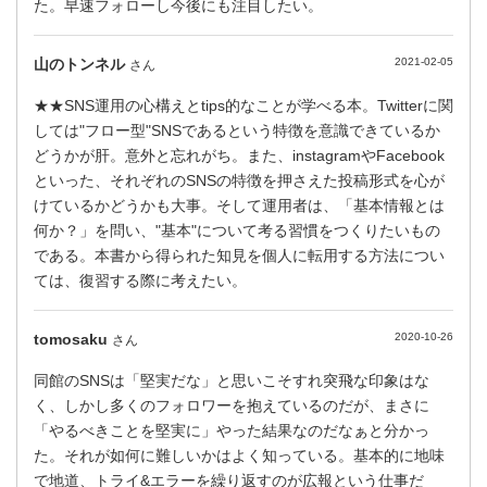
た。早速フォローし今後にも注目したい。
山のトンネル
2021-02-05
さん
★★SNS運用の心構えとtips的なことが学べる本。Twitterに関
しては"フロー型"SNSであるという特徴を意識できているか
どうかが肝。意外と忘れがち。また、instagramやFacebook
といった、それぞれのSNSの特徴を押さえた投稿形式を心が
けているかどうかも大事。そして運用者は、「基本情報とは
何か？」を問い、"基本"について考る習慣をつくりたいもの
である。本書から得られた知見を個人に転用する方法につい
ては、復習する際に考えたい。
tomosaku
2020-10-26
さん
同館のSNSは「堅実だな」と思いこそすれ突飛な印象はな
く、しかし多くのフォロワーを抱えているのだが、まさに
「やるべきことを堅実に」やった結果なのだなぁと分かっ
た。それが如何に難しいかはよく知っている。基本的に地味
で地道、トライ&エラーを繰り返すのが広報という仕事だ