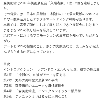
森美術館は2018年美術展覧会「入場者数」1位・2位を達成しまし
た。
その背景には、日本の美術館・博物館の中で最大規模のSNSフォ
ロワー数を活用したデジタルマーケティング戦略があります。
本書では、森美術館がこれまで取り組んできた展覧会におけるさ
まざまなSNSの取り組みを紹介しています。
現代アートにおけるプロモーションの最前線を知っていただきな
がら、
アートとSNSの相性のこと、多少の失敗談など、楽しみながら読
んでもらえる内容になっています。
目次
イントロダクション 「レアンドロ・エルリッヒ展」成功の舞台裏
第1章 「撮影OK」の波がアートを変える
第2章 海外の美術館の最新SNS事情
第3章 森美術館のユニークなSNS運用例
第4章 「森美術館流」インスタ＆ツイッター活用術
第5章 テクニックよりはるかに大切なこと