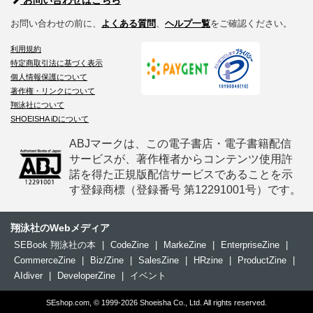
お問い合わせの前に、
よくある質問
、
ヘルプ一覧
をご確認ください。
利用規約
特定商取引法に基づく表示
個人情報保護について
著作権・リンクについて
翔泳社について
SHOEISHA iDについて
ABJマークは、この電子書店・電子書籍配信
サービスが、著作権者からコンテンツ使用許
諾を得た正規版配信サービスであることを示
す登録商標（登録番号 第12291001号）です。
翔泳社のWebメディア
SEBook 翔泳社の本
|
CodeZine
|
MarkeZine
|
EnterpriseZine
|
CommerceZine
|
Biz/Zine
|
SalesZine
|
HRzine
|
ProductZine
|
AIdiver
|
DeveloperZine
|
イベント
SEshop.com, © 1999-2026 Shoeisha Co., Ltd. All rights reserved.