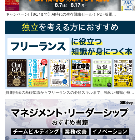
[キャンペーン]【8/17まで】AI時代の生存戦略セール！ PDF版電…
[特集]税金の基礎知識からフリーランスの必須スキルまで、幅広い知識が身…