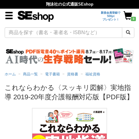
翔泳社の公式通販SEshop
新規会員登録で
500pt
0
プレゼント！
ホーム
商品一覧
電子書籍
資格書
福祉資格
これならわかる〈スッキリ図解〉実地指
導 2019-20年度介護報酬対応版【PDF版】