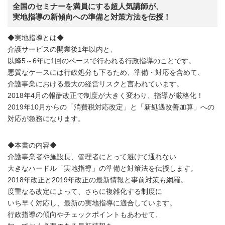
全国のセミナーを満員にする超人気講師が、
実地指導の新傾向への準備と対策方法を伝授！
◆実地指導とは◆
介護サービスの開業後1年以内と、
以降5～6年に1回のペースで行われる行政指導のことです。
悪質なケースには行政処分も下るため、準備・対応を含めて、
介護事業における最大の経営リスクと言われています。
2018年4月の報酬改正で制度が大きく変わり、指導が厳格化！
2019年10月からの「消費税対応改定」と「新処遇改善加算」への
対応が急務になります。
◆本書の内容◆
介護事業者や施設長、管理者にとって避けて通れない
大きなハードル「実地指導」の準備と対策法を伝授します。
2018年改正と2019年改正の最新情報と事前対策も網羅。
度重なる改定によって、さらに複雑化する制度に
いち早く対応し、最新の実地指導に適合しています。
行政指導の傾向やチェックポイントもあわせて、