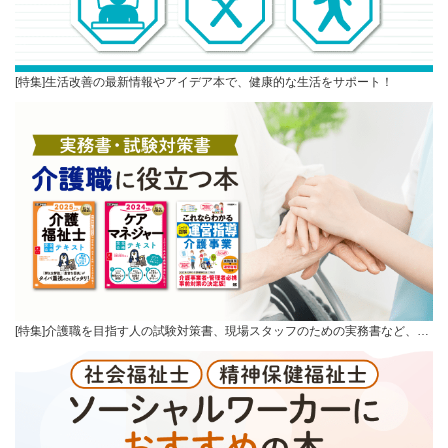
[特集]生活改善の最新情報やアイデア本で、健康的な生活をサポート！
[特集]介護職を目指す人の試験対策書、現場スタッフのための実務書など、…