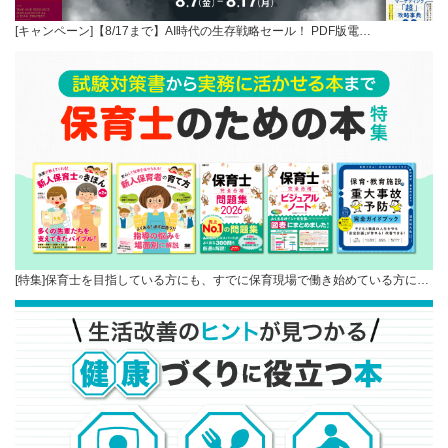
[キャンペーン]【8/17まで】AI時代の生存戦略セール！ PDF版電…
[特集]保育士を目指している方にも、すでに保育現場で働き始めている方に…