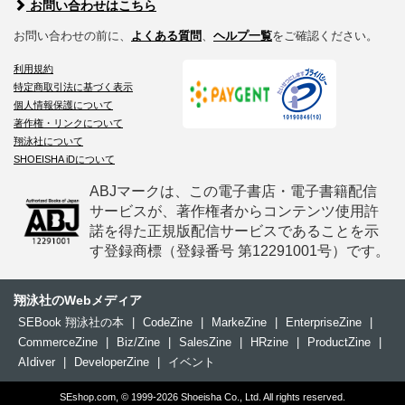
お問い合わせはこちら
お問い合わせの前に、
よくある質問
、
ヘルプ一覧
をご確認ください。
利用規約
特定商取引法に基づく表示
個人情報保護について
著作権・リンクについて
翔泳社について
SHOEISHA iDについて
ABJマークは、この電子書店・電子書籍配信
サービスが、著作権者からコンテンツ使用許
諾を得た正規版配信サービスであることを示
す登録商標（登録番号 第12291001号）です。
翔泳社のWebメディア
SEBook 翔泳社の本
|
CodeZine
|
MarkeZine
|
EnterpriseZine
|
CommerceZine
|
Biz/Zine
|
SalesZine
|
HRzine
|
ProductZine
|
AIdiver
|
DeveloperZine
|
イベント
SEshop.com, © 1999-2026 Shoeisha Co., Ltd. All rights reserved.