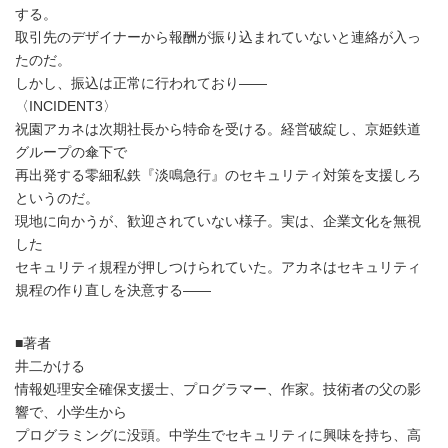
する。
取引先のデザイナーから報酬が振り込まれていないと連絡が入っ
たのだ。
しかし、振込は正常に行われており――
〈INCIDENT3〉
祝園アカネは次期社長から特命を受ける。経営破綻し、京姫鉄道
グループの傘下で
再出発する零細私鉄『淡鳴急行』のセキュリティ対策を支援しろ
というのだ。
現地に向かうが、歓迎されていない様子。実は、企業文化を無視
した
セキュリティ規程が押しつけられていた。アカネはセキュリティ
規程の作り直しを決意する――
■著者
井二かける
情報処理安全確保支援士、プログラマー、作家。技術者の父の影
響で、小学生から
プログラミングに没頭。中学生でセキュリティに興味を持ち、高