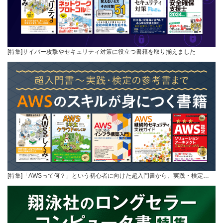
[特集]サイバー攻撃やセキュリティ対策に役立つ書籍を取り揃えました
[特集]「AWSって何？」という初心者に向けた超入門書から、実践・検定…