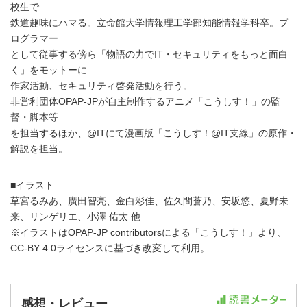
校生で
鉄道趣味にハマる。立命館大学情報理工学部知能情報学科卒。プ
ログラマー
として従事する傍ら「物語の力でIT・セキュリティをもっと面白
く」をモットーに
作家活動、セキュリティ啓発活動を行う。
非営利団体OPAP-JPが自主制作するアニメ「こうしす！」の監
督・脚本等
を担当するほか、@ITにて漫画版「こうしす！@IT支線」の原作・
解説を担当。
■イラスト
草宮るみあ、廣田智亮、金白彩佳、佐久間蒼乃、安坂悠、夏野未
来、リンゲリエ、小澤 佑太 他
※イラストはOPAP-JP contributorsによる「こうしす！」より、
CC-BY 4.0ライセンスに基づき改変して利用。
感想・レビュー