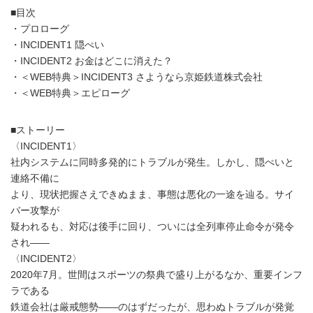
■目次
・プロローグ
・INCIDENT1 隠ぺい
・INCIDENT2 お金はどこに消えた？
・＜WEB特典＞INCIDENT3 さようなら京姫鉄道株式会社
・＜WEB特典＞エピローグ
■ストーリー
〈INCIDENT1〉
社内システムに同時多発的にトラブルが発生。しかし、隠ぺいと
連絡不備に
より、現状把握さえできぬまま、事態は悪化の一途を辿る。サイ
バー攻撃が
疑われるも、対応は後手に回り、ついには全列車停止命令が発令
され――
〈INCIDENT2〉
2020年7月。世間はスポーツの祭典で盛り上がるなか、重要インフ
ラである
鉄道会社は厳戒態勢――のはずだったが、思わぬトラブルが発覚