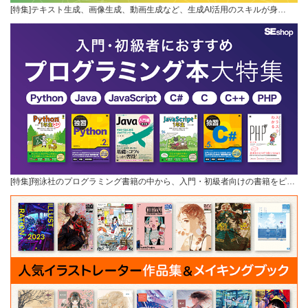
[特集]テキスト生成、画像生成、動画生成など、生成AI活用のスキルが身…
[特集]翔泳社のプログラミング書籍の中から、入門・初級者向けの書籍をピ…