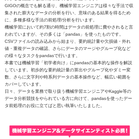
GIGOの概念でも解る通り、機械学習エンジニアは様々な手法で収
集された膨大なデータの分析を行い、意味のある結果を得るため
に、多種多様な手法の前処理/分析を行います。
機械学習において約7割の時間はデータの前処理に費やされると言
われていますが、その多くは「pandas」を使ったものです。
CSVファイルの読み込みから始まり、要約統計量や欠損値・外れ
値・重複データの確認、さらにデータのマージやグループ化など
の様々なタスクをpandasで行います。
本書では機械学習「初学者向け」にpandasの基本的な操作を解説
しています。初歩的な要約統計量の算出やグループ化やダミー変
数、さらに文字列や時系列データの基本操作など、幅広い範囲を
カバーしています。
日々、データを業務で取り扱う機械学習エンジニアやKaggle等の
データ分析競技をやられている方に向けて、pandasを使ったデー
タ前処理のお役に立てばと思い執筆いたしました。