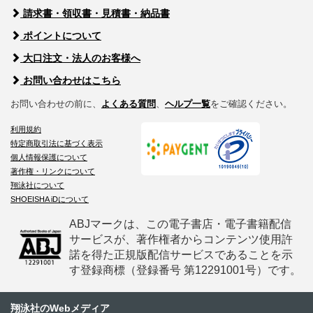
請求書・領収書・見積書・納品書
ポイントについて
大口注文・法人のお客様へ
お問い合わせはこちら
お問い合わせの前に、
よくある質問
、
ヘルプ一覧
をご確認ください。
利用規約
特定商取引法に基づく表示
個人情報保護について
著作権・リンクについて
翔泳社について
SHOEISHA iDについて
ABJマークは、この電子書店・電子書籍配信
サービスが、著作権者からコンテンツ使用許
諾を得た正規版配信サービスであることを示
す登録商標（登録番号 第12291001号）です。
翔泳社のWebメディア