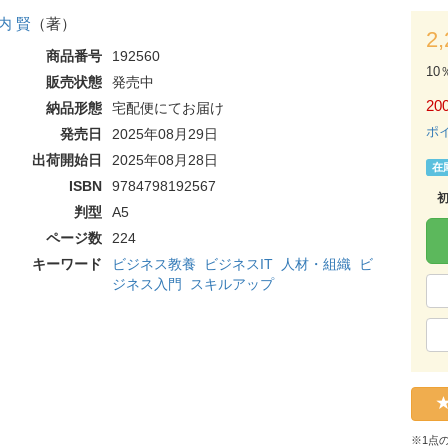
内 賢
（著）
2
商品番号
192560
10
販売状態
発売中
200
納品形態
宅配便にてお届け
ポ
発売日
2025年08月29日
出荷開始日
2025年08月28日
在
ISBN
9784798192567
判型
A5
ページ数
224
キーワード
ビジネス教養
ビジネスIT
人材・組織
ビ
ジネス入門
スキルアップ
※1点