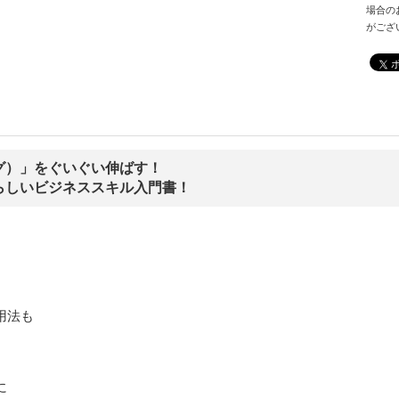
場合の
がござ
グ）」をぐいぐい伸ばす！
らしいビジネススキル入門書！
用法も
］
に