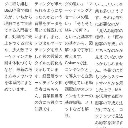
グに取り組む
ティングが求め
グの違い」「マ
い……という企
BtoB企業で働く
られるようにな
ーケティングと
業も多いようで
方が、いちから
ったのかという
セールスの違
す。それは自社
理解できて実践
背景をデータを
い」「そもそも
に必要なのが
できる入門書で
用いて解説して
MAって何？」
「見込み顧客の
す。効率的に売
います。また、
といった基本中
獲得」と「既存
上をつくる方法
デジタルマーケ
の基本から、図
顧客の育成」の
や、少人数でマ
ティングを導入
解つきで丁寧に
どちらなのかが
ーケティングを
した後の営業ス
教えます。
見えていないか
回す体制づくり
タイルの変化も
Columnでは、
らかもしれませ
など、最新の考
明示していま
コンテンツとし
ん。本書ではど
え方やノウハウ
す。経営層やマ
て導入する企業
ちらからスター
を体系的にまと
ーケティング担
が増えている動
トすべきかを示
めています。
当者はもちろ
画配信やオンラ
した上で、MA
ん、営業担当者
インセミナーの
を活用する既存
の方にも役立つ
基礎知識、メリ
顧客の育成方法
知識です。
ットなども解
だけでなく、コ
説。
ンテンツで見込
み顧客を獲得す