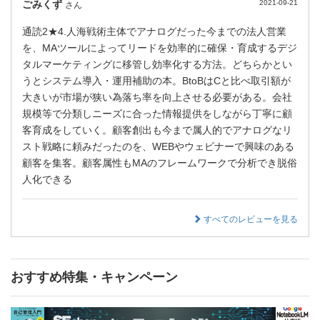
ごみくず
2021-09-21
さん
通読2★4.人海戦術主体でアナログだった今までの法人営業
を、MAツールによってリードを効率的に確保・育成するデジ
タルマーケティングに移管し効率化する方法。どちらかとい
うとシステム導入・運用補助の本。BtoBはCと比べ取引額が
大きいが市場が狭い為落ち率を向上させる必要がある。会社
規模等で分類しニーズに合った情報提供をしながら丁寧に顧
客育成をしていく。顧客創出も今まで属人的でアナログなリ
スト戦略に頼みだったのを、WEBやウェビナーで興味のある
顧客を集客。顧客属性もMAのフレームワークで分析でき脱俗
人化できる
すべてのレビューを見る
おすすめ特集・キャンペーン