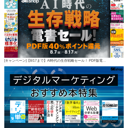
[キャンペーン]【8/17まで】AI時代の生存戦略セール！ PDF版電…