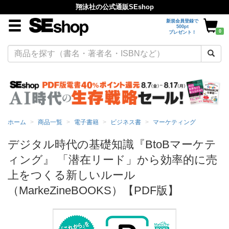
翔泳社の公式通販SEshop
新規会員登録で
500pt
0
プレゼント！
ホーム
商品一覧
電子書籍
ビジネス書
マーケティング
デジタル時代の基礎知識『BtoBマーケテ
ィング』 「潜在リード」から効率的に売
上をつくる新しいルール
（MarkeZineBOOKS）【PDF版】