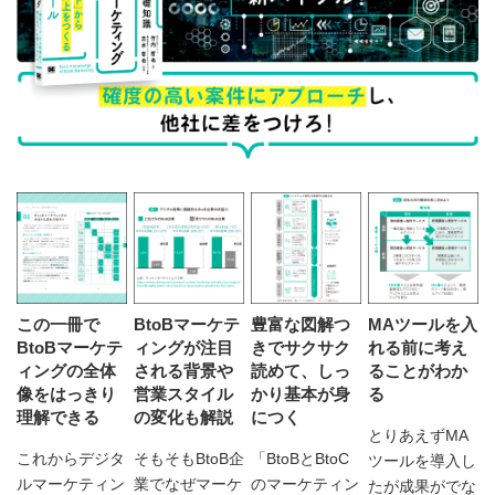
この一冊で
BtoBマーケテ
豊富な図解つ
MAツールを入
BtoBマーケテ
ィングが注目
きでサクサク
れる前に考え
ィングの全体
される背景や
読めて、しっ
ることがわか
像をはっきり
営業スタイル
かり基本が身
る
理解できる
の変化も解説
につく
とりあえずMA
これからデジタ
そもそもBtoB企
「BtoBとBtoC
ツールを導入し
ルマーケティン
業でなぜマーケ
のマーケティン
たが成果がでな