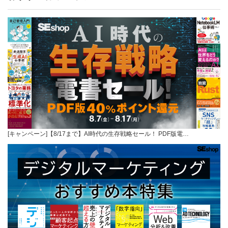
[キャンペーン]【8/17まで】AI時代の生存戦略セール！ PDF版電…