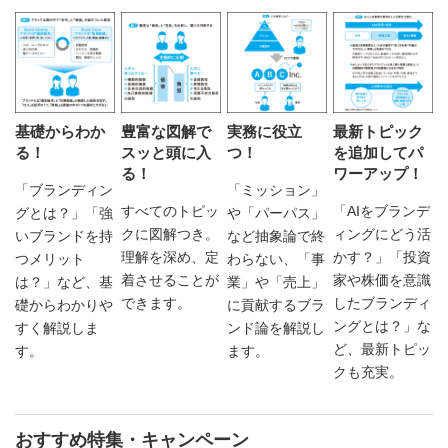
基礎からわか
豊富な図解で
実務に役立
最新トピック
る！
スッと頭に入
つ！
を追加してパ
る！
ワーアップ！
「ブランディン
「ミッション」
すべてのトピッ
「AIをブランデ
グとは？」「強
や「パーパス」
クに図解つき。
ィングにどう活
いブランドを持
など抽象論で終
理解を深め、定
かす？」「投資
つメリット
わらない、「事
着させることが
家や株価を意識
は？」など、基
業」や「売上」
できます。
したブランディ
礎からわかりや
に貢献するブラ
ングとは？」な
すく解説しま
ンド論を解説し
ど、最新トピッ
す。
ます。
クも充実。
おすすめ特集・キャンペーン