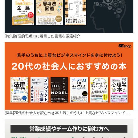
[特集]論理的思考力に着目した書籍を厳選紹介
[特集]20代の社会人が読むべき本！若手のうちに上質なビジネスマインド…