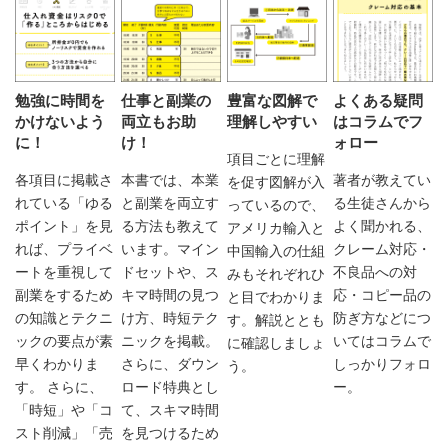
勉強に時間を
仕事と副業の
豊富な図解で
よくある疑問
かけないよう
両立もお助
理解しやすい
はコラムでフ
に！
け！
ォロー
項目ごとに理解
各項目に掲載さ
本書では、本業
著者が教えてい
を促す図解が入
れている「ゆる
と副業を両立す
る生徒さんから
っているので、
ポイント」を見
る方法も教えて
よく聞かれる、
アメリカ輸入と
れば、プライベ
います。マイン
クレーム対応・
中国輸入の仕組
ートを重視して
ドセットや、ス
不良品への対
みもそれぞれひ
副業をするため
キマ時間の見つ
応・コピー品の
と目でわかりま
の知識とテクニ
け方、時短テク
防ぎ方などにつ
す。解説ととも
ックの要点が素
ニックを掲載。
いてはコラムで
に確認しましょ
早くわかりま
さらに、ダウン
しっかりフォロ
う。
す。 さらに、
ロード特典とし
ー。
「時短」や「コ
て、スキマ時間
スト削減」「売
を見つけるため