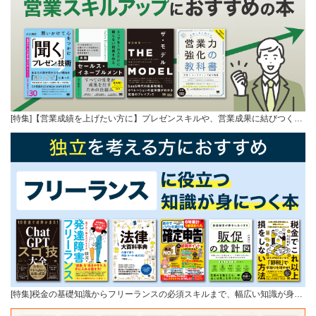
[特集]【営業成績を上げたい方に】プレゼンスキルや、営業成果に結びつく…
[特集]税金の基礎知識からフリーランスの必須スキルまで、幅広い知識が身…