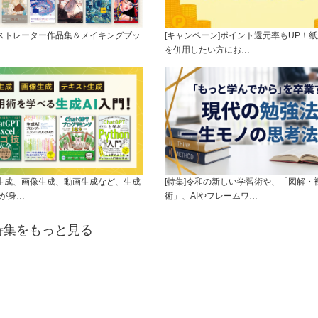
ラストレーター作品集＆メイキングブッ
[キャンペーン]ポイント還元率もUP！紙
を併用したい方にお…
ト生成、画像生成、動画生成など、生成
[特集]令和の新しい学習術や、「図解・
ルが身…
術」、AIやフレームワ…
特集をもっと見る