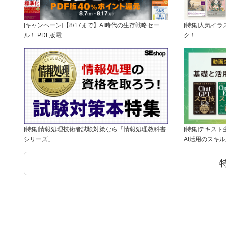
[キャンペーン]【8/17まで】AI時代の生存戦略セー
[特集]人気イ
ル！ PDF版電…
ク！
[特集]情報処理技術者試験対策なら「情報処理教科書
[特集]テキス
シリーズ」
AI活用のスキ