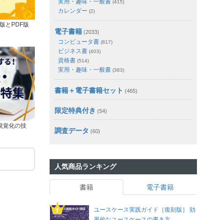
実用・趣味・一般書
(415)
カレンダー
(2)
版とPDF版
電子書籍
(2033)
コンピュータ書
(817)
ビジネス書
(403)
資格書
(514)
実用・趣味・一般書
(383)
書籍＋電子書籍セット
(465)
限定特典付き
(54)
視覚化の技
調査データ
(60)
人気商品ランキング
書籍
電子書籍
ユースケース実践ガイド［復刻版］ 効
果的なユースケースの書き方