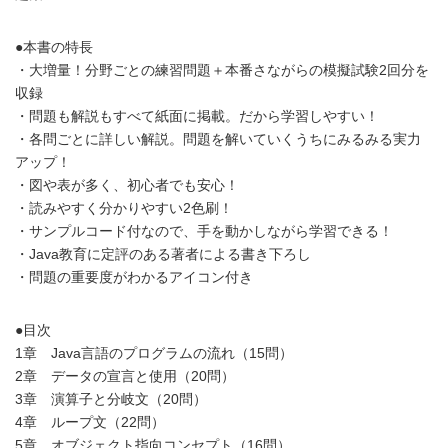
●本書の特長
・大増量！分野ごとの練習問題＋本番さながらの模擬試験2回分を
収録
・問題も解説もすべて紙面に掲載。だから学習しやすい！
・各問ごとに詳しい解説。問題を解いていくうちにみるみる実力
アップ！
・図や表が多く、初心者でも安心！
・読みやすく分かりやすい2色刷！
・サンプルコード付なので、手を動かしながら学習できる！
・Java教育に定評のある著者による書き下ろし
・問題の重要度がわかるアイコン付き
●目次
1章 Java言語のプログラムの流れ（15問）
2章 データの宣言と使用（20問）
3章 演算子と分岐文（20問）
4章 ループ文（22問）
5章 オブジェクト指向コンセプト（16問）