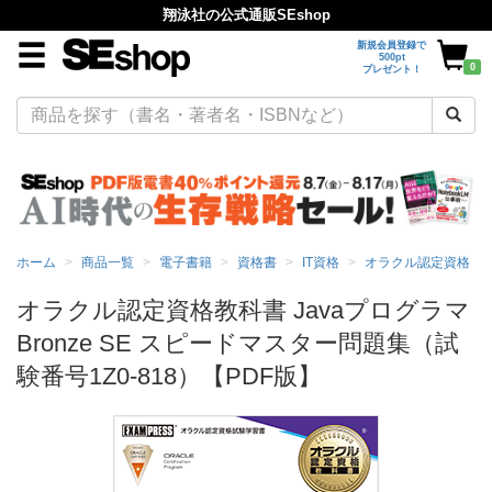
翔泳社の公式通販SEshop
新規会員登録で
500pt
0
プレゼント！
ホーム
商品一覧
電子書籍
資格書
IT資格
オラクル認定資格
オラクル認定資格教科書 Javaプログラマ
Bronze SE スピードマスター問題集（試
験番号1Z0-818）【PDF版】