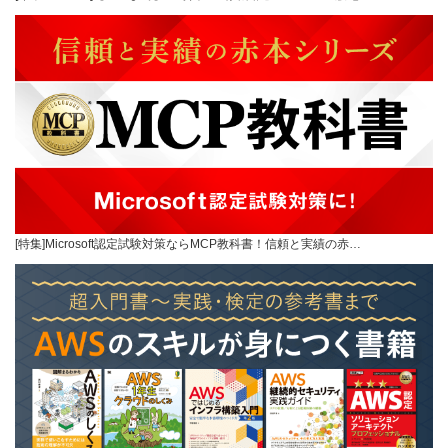
[特集]Microsoft認定試験対策ならMCP教科書！信頼と実績の赤…