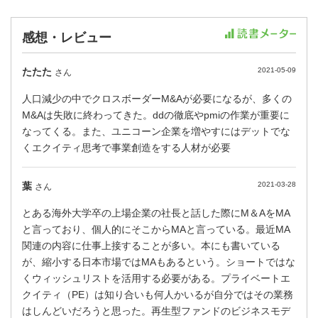
感想・レビュー
たたた
2021-05-09
さん
人口減少の中でクロスボーダーM&Aが必要になるが、多くの
M&Aは失敗に終わってきた。ddの徹底やpmiの作業が重要に
なってくる。また、ユニコーン企業を増やすにはデットでな
くエクイティ思考で事業創造をする人材が必要
葉
2021-03-28
さん
とある海外大学卒の上場企業の社長と話した際にM＆AをMA
と言っており、個人的にそこからMAと言っている。最近MA
関連の内容に仕事上接することが多い。本にも書いている
が、縮小する日本市場ではMAもあるという。ショートではな
くウィッシュリストを活用する必要がある。プライベートエ
クイティ（PE）は知り合いも何人かいるが自分ではその業務
はしんどいだろうと思った。再生型ファンドのビジネスモデ