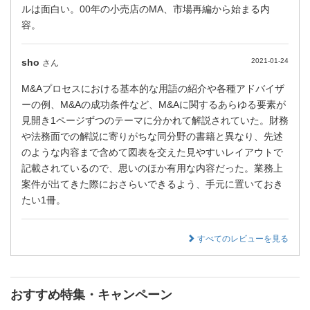
ルは面白い。00年の小売店のMA、市場再編から始まる内
容。
sho
2021-01-24
さん
M&Aプロセスにおける基本的な用語の紹介や各種アドバイザ
ーの例、M&Aの成功条件など、M&Aに関するあらゆる要素が
見開き1ページずつのテーマに分かれて解説されていた。財務
や法務面での解説に寄りがちな同分野の書籍と異なり、先述
のような内容まで含めて図表を交えた見やすいレイアウトで
記載されているので、思いのほか有用な内容だった。業務上
案件が出てきた際におさらいできるよう、手元に置いておき
たい1冊。
すべてのレビューを見る
おすすめ特集・キャンペーン