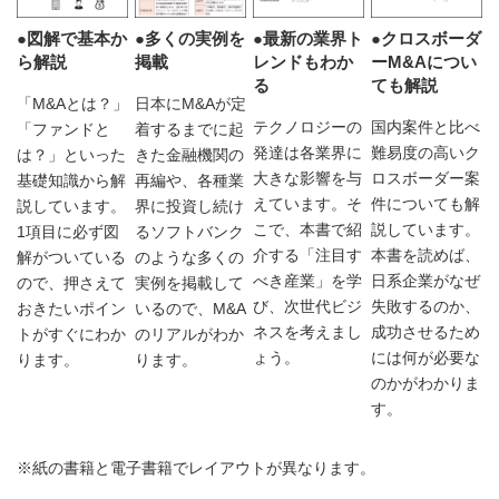
●図解で基本か
●多くの実例を
●最新の業界ト
●クロスボーダ
ら解説
掲載
レンドもわか
ーM&Aについ
る
ても解説
「M&Aとは？」
日本にM&Aが定
テクノロジーの
国内案件と比べ
「ファンドと
着するまでに起
発達は各業界に
難易度の高いク
は？」といった
きた金融機関の
大きな影響を与
ロスボーダー案
基礎知識から解
再編や、各種業
えています。そ
件についても解
説しています。
界に投資し続け
こで、本書で紹
説しています。
1項目に必ず図
るソフトバンク
介する「注目す
本書を読めば、
解がついている
のような多くの
べき産業」を学
日系企業がなぜ
ので、押さえて
実例を掲載して
び、次世代ビジ
失敗するのか、
おきたいポイン
いるので、M&A
ネスを考えまし
成功させるため
トがすぐにわか
のリアルがわか
ょう。
には何が必要な
ります。
ります。
のかがわかりま
す。
※紙の書籍と電子書籍でレイアウトが異なります。