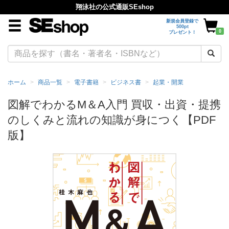
翔泳社の公式通販SEshop
新規会員登録で
500pt
0
プレゼント！
ホーム
商品一覧
電子書籍
ビジネス書
起業・開業
図解でわかるM＆A入門 買収・出資・提携
のしくみと流れの知識が身につく【PDF
版】