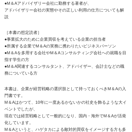
●M＆Aアドバイザリー会社に勤務する著者が、
アドバイザリー会社の実態やその正しい利用の仕方についても解
説
［本書の想定読者］
●事業拡大のために企業買収を考えている企業の担当者
●所属する企業でM＆Aの実務に携わりたいビジネスパーソン
●M＆Aを多用する会社やM＆Aコンサルティング会社への就職を目
指す学生の方
●M＆A関連するコンサルタント、アドバイザー、会計士などの職
務についている方
本書は、企業が経営戦略の選択肢として持っておくべきM＆Aの入
門書です。
M＆Aはかつて、10年に一度あるかないかの社史を飾るような大イ
ベントでしたが、
現在では経営戦略として一般的になり、国内・海外でM＆Aが活発
化しています。
M＆Aというと、ハゲタカによる敵対的買収をイメージする方も多