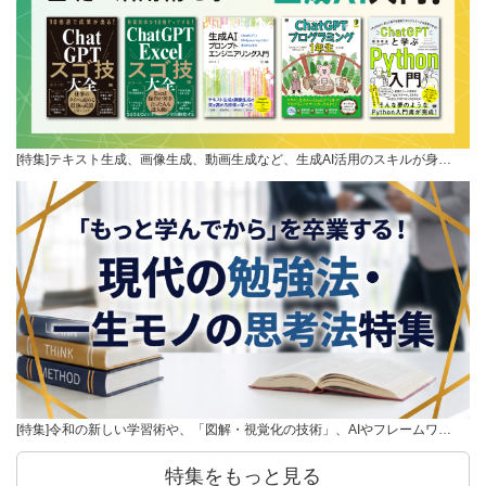
[特集]テキスト生成、画像生成、動画生成など、生成AI活用のスキルが身…
[特集]令和の新しい学習術や、「図解・視覚化の技術」、AIやフレームワ…
特集をもっと見る