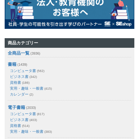
商品カテゴリー
全商品一覧
(3936)
書籍
(1439)
コンピュータ書
(562)
ビジネス書
(342)
資格書
(186)
実用・趣味・一般書
(415)
カレンダー
(2)
電子書籍
(2033)
コンピュータ書
(817)
ビジネス書
(403)
資格書
(514)
実用・趣味・一般書
(383)