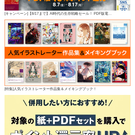
[キャンペーン]【8/17まで】AI時代の生存戦略セール！ PDF版電…
[特集]人気イラストレーター作品集＆メイキングブック！