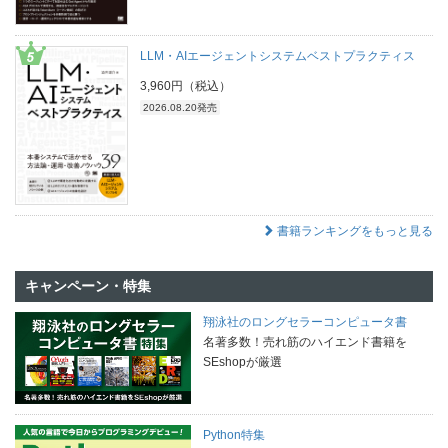
LLM・AIエージェントシステムベストプラクティス
3,960円（税込）
2026.08.20発売
書籍ランキングをもっと見る
キャンペーン・特集
翔泳社のロングセラーコンピュータ書
名著多数！売れ筋のハイエンド書籍を
SEshopが厳選
Python特集