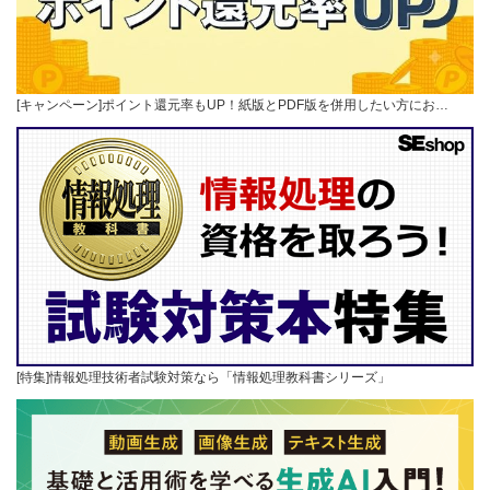
[キャンペーン]ポイント還元率もUP！紙版とPDF版を併用したい方にお…
[特集]情報処理技術者試験対策なら「情報処理教科書シリーズ」