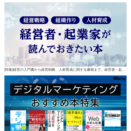
[特集]経営の入門書から経営戦略、人材育成に関する書籍まで、経営者・起…