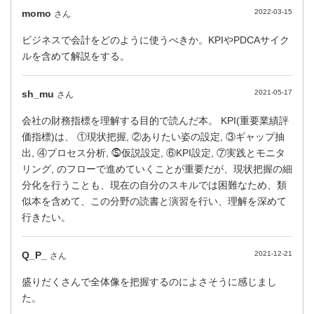
momo
2022-03-15
さん
ビジネスで会計をどのように使うべきか。KPIやPDCAサイク
ルを含めて解説をする。
sh_mu
2021-05-17
さん
会社の財務指標を理解する目的で読んだ本。 KPI(重要業績評
価指標)は、 ①現状把握, ②ありたい姿の設定, ③ギャップ抽
出, ④プロセス分析, ⓹仮説設定, ⑥KPI設定, ⑦実践とモニタ
リング, のフローで進めていくことが重要だが、現状把握の細
分化を行うことも、現在の自分のスキルでは困難なため、類
似本を含めて、この分野の読書と演習を行い、理解を深めて
行きたい。
Q_P_
2021-12-21
さん
盛りだくさんで全体像を把握するのによさそうに感じまし
た。