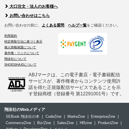
大口注文・法人のお客様へ
お問い合わせはこちら
お問い合わせの前に、
よくある質問
、
ヘルプ一覧
をご確認ください。
利用規約
特定商取引法に基づく表示
個人情報保護について
著作権・リンクについて
翔泳社について
SHOEISHA iDについて
ABJマークは、この電子書店・電子書籍配信
サービスが、著作権者からコンテンツ使用許
諾を得た正規版配信サービスであることを示
す登録商標（登録番号 第12291001号）です。
翔泳社のWebメディア
SEBook 翔泳社の本
|
CodeZine
|
MarkeZine
|
EnterpriseZine
|
CommerceZine
|
Biz/Zine
|
SalesZine
|
HRzine
|
ProductZine
|