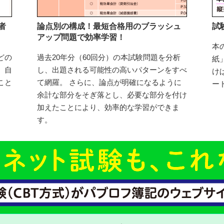
者
論点別の構成！最短合格用のブラッシュ
試
アップ問題で効率学習！
本
どの
過去20年分（60回分）の本試験問題を分析
紙
、自
し、出題される可能性の高いパターンをすべ
け
こと
て網羅。 さらに、論点が明確になるように
ー
余計な部分をそぎ落とし、必要な部分を付け
加えたことにより、効率的な学習ができま
す。