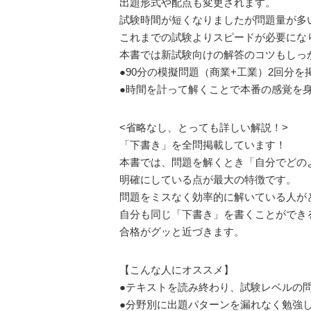
出題形式や配点も変更されます。
試験時間が短くなりましたが問題量が多
これまでの試験よりスピードが必要にな
本書では新試験向けの解答のコツもしっ
●90分の模擬問題（商業+工業）2回分を
●時間を計って解くことで本番の感覚を
<省略なし、とっても詳しい解説！>
「下書き」を全問掲載しています！
本書では、問題を解くとき「自分でどの
明確にしている点が最大の特徴です。
問題をミスなく効率的に解いている人が
自分も同じ「下書き」を書くことができ
合格がグッと近づきます。
【こんな人にオススメ】
●テキストを読み終わり、試験レベルの
●分野別に出題パターンを漏れなく勉強