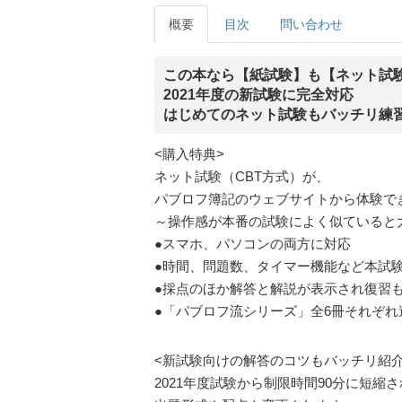
概要
目次
問い合わせ
この本なら【紙試験】も【ネット試験
2021年度の新試験に完全対応
はじめてのネット試験もバッチリ練
<購入特典>
ネット試験（CBT方式）が、
パブロフ簿記のウェブサイトから体験で
～操作感が本番の試験によく似ていると
●スマホ、パソコンの両方に対応
●時間、問題数、タイマー機能など本試
●採点のほか解答と解説が表示され復習
●「パブロフ流シリーズ」全6冊それぞ
<新試験向けの解答のコツもバッチリ紹介
2021年度試験から制限時間90分に短縮