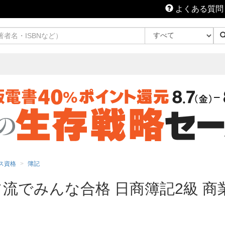
よくある質問
ス資格
簿記
流でみんな合格 日商簿記2級 商