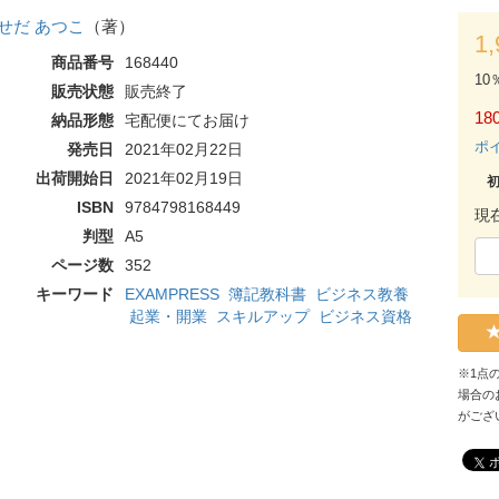
せだ あつこ
（著）
1
商品番号
168440
10
販売状態
販売終了
180
納品形態
宅配便にてお届け
ポ
発売日
2021年02月22日
出荷開始日
2021年02月19日
ISBN
9784798168449
現
判型
A5
ページ数
352
キーワード
EXAMPRESS
簿記教科書
ビジネス教養
起業・開業
スキルアップ
ビジネス資格
※1点
場合の
がござ