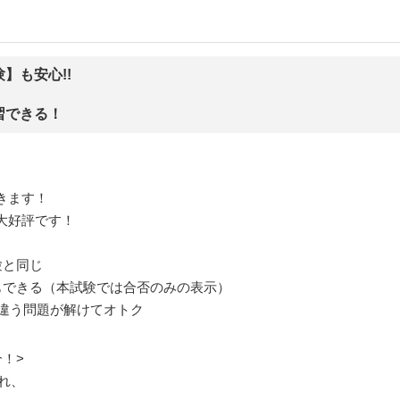
】も安心!!
習できる！
きます！
大好評です！
験と同じ
もできる（本試験では合否のみの表示）
れ違う問題が解けてオトク
！>
され、