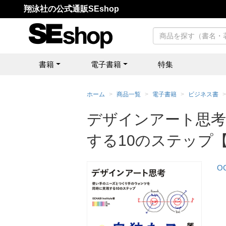
翔泳社の公式通販SEshop
書籍
電子書籍
特集
ホーム
商品一覧
電子書籍
ビジネス書
デザインアート思考
する10のステップ【
OC