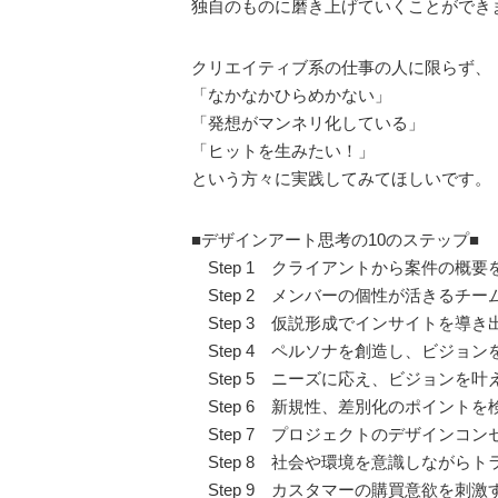
独自のものに磨き上げていくことができ
クリエイティブ系の仕事の人に限らず、
「なかなかひらめかない」
「発想がマンネリ化している」
「ヒットを生みたい！」
という方々に実践してみてほしいです。
■デザインアート思考の10のステップ■
Step 1 クライアントから案件の概要
Step 2 メンバーの個性が活きるチ
Step 3 仮説形成でインサイトを導き
Step 4 ペルソナを創造し、ビジョン
Step 5 ニーズに応え、ビジョンを
Step 6 新規性、差別化のポイント
Step 7 プロジェクトのデザインコン
Step 8 社会や環境を意識しながら
Step 9 カスタマーの購買意欲を刺