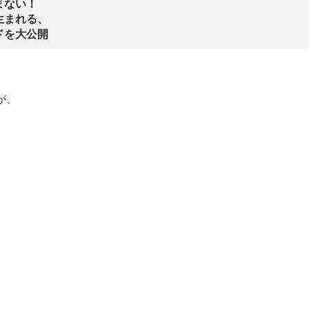
まない！
生まれる、
ドを大公開
が、
、