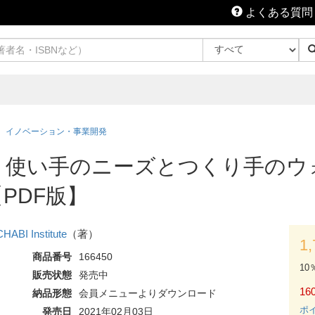
よくある質問
イノベーション・事業開発
 使い手のニーズとつくり手のウ
PDF版】
HABI Institute
（著）
1
商品番号
166450
10
販売状態
発売中
160
納品形態
会員メニューよりダウンロード
ポ
発売日
2021年02月03日