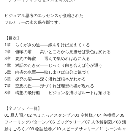
ビジュアル思考のエッセンスが凝縮された
フルカラーの永久保存版です。
【目次】
1章 らくがきの道――線を引けば見えてくる
2章 俯瞰の塔――高いところから見渡せば景色は変わる
3章 要約の蜂蜜――選んで集めれば心に入る
4章 対話のたき火――じっくり向き合えば心が通う
5章 内省の水面――映し出せば自分に気づく
6章 探究の沼――深く潜れば根本がわかる
7章 空想の丘――形づくれば理想の姿が現れる
8章 構想の飛行船――ビジョンを描けばルートは拓ける
【全メソッド一覧】
01 豆人間／02 ちょこっとスタンプ／03 空模様／04 色模様／05
フィーリングパターン／06 ビッグツリー／07 人体解剖図／08 活
動すごろく／09 物語絵巻／10 スピーチサマリー／11 シーンキャ