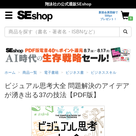
翔泳社の公式通販SEshop
新規会員登録で
500pt
0
プレゼント！
ホーム
商品一覧
電子書籍
ビジネス書
ビジネススキル
ビジュアル思考大全 問題解決のアイデア
が湧き出る37の技法【PDF版】