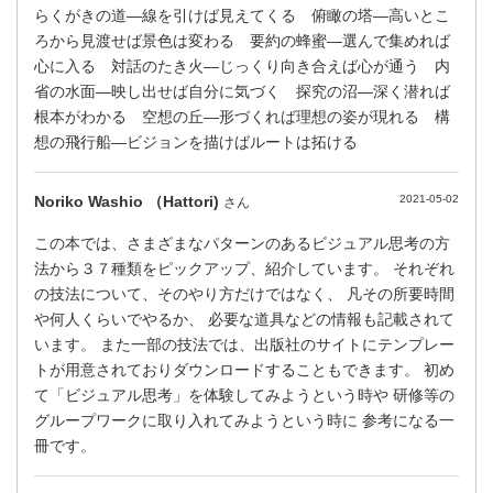
らくがきの道―線を引けば見えてくる 俯瞰の塔―高いとこ
ろから見渡せば景色は変わる 要約の蜂蜜―選んで集めれば
心に入る 対話のたき火―じっくり向き合えば心が通う 内
省の水面―映し出せば自分に気づく 探究の沼―深く潜れば
根本がわかる 空想の丘―形づくれば理想の姿が現れる 構
想の飛行船―ビジョンを描けばルートは拓ける
Noriko Washio （Hattori)
2021-05-02
さん
この本では、さまざまなパターンのあるビジュアル思考の方
法から３７種類をピックアップ、紹介しています。 それぞれ
の技法について、そのやり方だけではなく、 凡その所要時間
や何人くらいでやるか、 必要な道具などの情報も記載されて
います。 また一部の技法では、出版社のサイトにテンプレー
トが用意されておりダウンロードすることもできます。 初め
て「ビジュアル思考」を体験してみようという時や 研修等の
グループワークに取り入れてみようという時に 参考になる一
冊です。