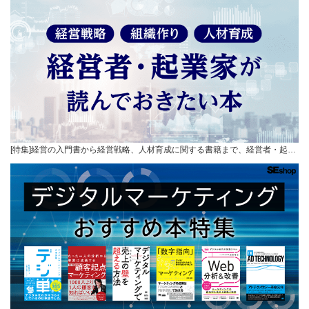
[特集]経営の入門書から経営戦略、人材育成に関する書籍まで、経営者・起…