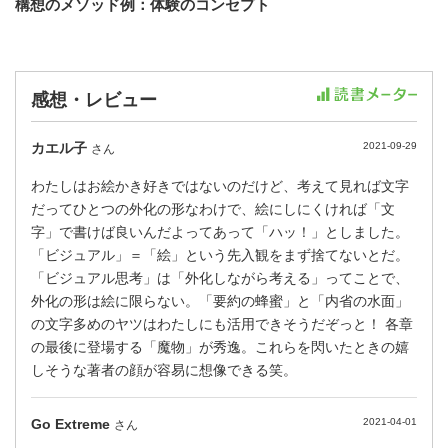
構想のメソッド例：体験のコンセプト
感想・レビュー
カエル子
2021-09-29
さん
わたしはお絵かき好きではないのだけど、考えて見れば文字
だってひとつの外化の形なわけで、絵にしにくければ「文
字」で書けば良いんだよってあって「ハッ！」としました。
「ビジュアル」＝「絵」という先入観をまず捨てないとだ。
「ビジュアル思考」は「外化しながら考える」ってことで、
外化の形は絵に限らない。「要約の蜂蜜」と「内省の水面」
の文字多めのヤツはわたしにも活用できそうだぞっと！ 各章
の最後に登場する「魔物」が秀逸。これらを閃いたときの嬉
しそうな著者の顔が容易に想像できる笑。
Go Extreme
2021-04-01
さん