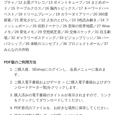
プチャ／12 お皿グラレコ／13 ポイントキューブ／14 まとめボー
ド／15 テーブルクロス／16 脳内トピックス／17 キーワードハー
ベスト／18 ドリームプレーン／19 カラーダイアリー／20 360度
探索／21 変化さがし／22 人生のとびら／23 3色読み解き／24 フ
ィッシュボーン／25 役割ドーナツ／26 意味の世界地図／27 Wow
メモ／28 変化メモ／29 空想紙芝居／30 交換スケッチ／31 目玉劇
場／32 ギャラリーポスティング／33 ビジョンブリッジ／34 パー
パスシップ／35 体験のコンセプト／36 プロジェクトボール／37
みんなの大作戦
PDF版のご利用方法
ご購入後、SEshopにログインし、会員メニューに進みま
す。
ご購入電子書籍およびデータ ＞ [ご購入電子書籍およびダウ
ンロードデータ一覧]をクリックします。
購入済みの電子書籍のタイトルが表示されますので、リンク
をクリックしてダウンロードしてください。
PDF形式のファイルを、お好きな場所に保存してください。