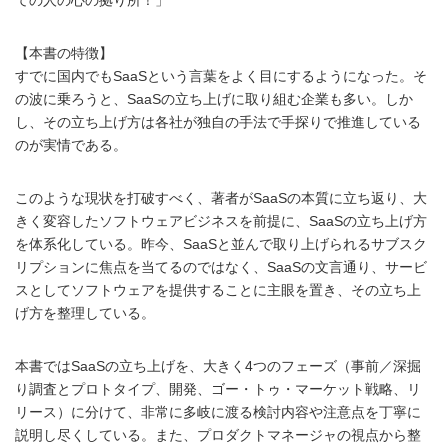
【本書の特徴】
すでに国内でもSaaSという言葉をよく目にするようになった。そ
の波に乗ろうと、SaaSの立ち上げに取り組む企業も多い。しか
し、その立ち上げ方は各社が独自の手法で手探りで推進している
のが実情である。
このような現状を打破すべく、著者がSaaSの本質に立ち返り、大
きく変容したソフトウェアビジネスを前提に、SaaSの立ち上げ方
を体系化している。昨今、SaaSと並んで取り上げられるサブスク
リプションに焦点を当てるのではなく、SaaSの文言通り、サービ
スとしてソフトウェアを提供することに主眼を置き、その立ち上
げ方を整理している。
本書ではSaaSの立ち上げを、大きく4つのフェーズ（事前／深掘
り調査とプロトタイプ、開発、ゴー・トゥ・マーケット戦略、リ
リース）に分けて、非常に多岐に渡る検討内容や注意点を丁寧に
説明し尽くしている。また、プロダクトマネージャの視点から整