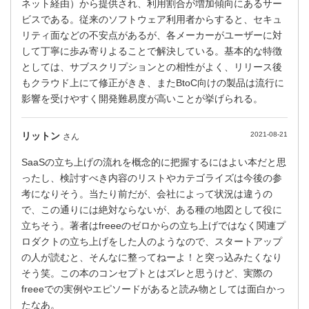
ネット経由）から提供され、利用割合が増加傾向にあるサー
ビスである。従来のソフトウェア利用者からすると、セキュ
リティ面などの不安点があるが、各メーカーがユーザーに対
して丁寧に歩み寄りよることで解決している。基本的な特徴
としては、サブスクリプションとの相性がよく、リリース後
もクラウド上にて修正がきき、またBtoC向けの製品は流行に
影響を受けやすく開発難易度が高いことが挙げられる。
リットン
2021-08-21
さん
SaaSの立ち上げの流れを概念的に把握するにはよい本だと思
ったし、検討すべき内容のリストやカテゴライズは今後の参
考になりそう。当たり前だが、会社によって状況は違うの
で、この通りには絶対ならないが、ある種の地図として役に
立ちそう。著者はfreeeのゼロからの立ち上げではなく関連プ
ロダクトの立ち上げをした人のようなので、スタートアップ
の人が読むと、そんなに整ってねーよ！と突っ込みたくなり
そう笑。この本のコンセプトとはズレと思うけど、実際の
freeeでの実例やエピソードがあると読み物としては面白かっ
たなあ。