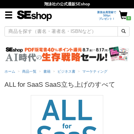
翔泳社の公式通販SEshop
新規会員登録で
500pt
0
プレゼント！
ホーム
商品一覧
書籍
ビジネス書
マーケティング
ALL for SaaS SaaS立ち上げのすべて