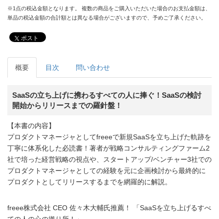
※1点の税込金額となります。 複数の商品をご購入いただいた場合のお支払金額は、
単品の税込金額の合計額とは異なる場合がございますので、予めご了承ください。
ポスト
概要
目次
問い合わせ
SaaSの立ち上げに携わるすべての人に捧ぐ！SaaSの検討
開始からリリースまでの羅針盤！
【本書の内容】
プロダクトマネージャとしてfreeeで新規SaaSを立ち上げた軌跡を
丁寧に体系化した必読書！著者が戦略コンサルティングファーム2
社で培った経営戦略の視点や、スタートアップ/ベンチャー3社での
プロダクトマネージャとしての経験を元に企画検討から最終的に
プロダクトとしてリリースするまでを網羅的に解説。
freee株式会社 CEO 佐々木大輔氏推薦！ 「SaaSを立ち上げるすべ
ての人の心の拠り所！」