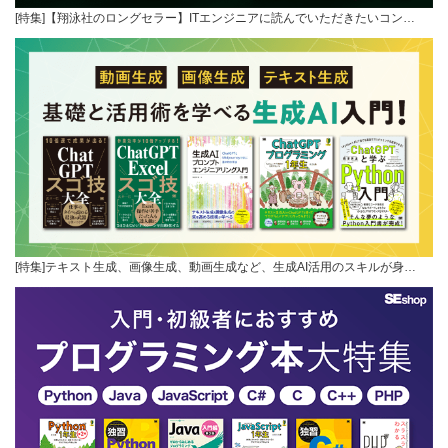
[特集]【翔泳社のロングセラー】ITエンジニアに読んでいただきたいコン…
[特集]テキスト生成、画像生成、動画生成など、生成AI活用のスキルが身…