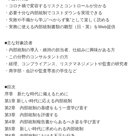
・コロナ禍で変容するリスクとコントロールが分かる
・必要十分な内部統制でコストダウンを実現できる
・失敗や不備から学ぶ“べからず集”として楽しく読める
・実務に使える内部統制書類の雛型（日・英）をWeb提供
■主な対象読者
・内部統制の導入・維持の担当者、仕組みに興味がある方
・この分野のコンサルタントの方
・経理、コンプライアンス、リスクマネジメントや監査の研究者
・商学部・会計や監査専攻の学生など
■目次
序章 新たな時代に備えるために
第1章 新しい時代に応える内部統制
第2章 内部統制の基礎をもう一度学び直す
第3章 内部統制を評価する
第4章 内部統制報告書からあるべき姿を学び直す
第5章 新しい時代に求められる内部統制
第6章 内部統制における不正な行為