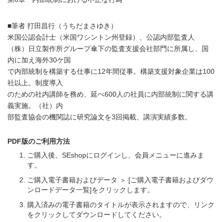
■筆者 打田昌行（うちだまさゆき）
米国公認会計士（米国ワシントン州登録）、公認内部監査人
（株）日立製作所グループ傘下の監査支援会社部門に所属し、国
内に加え海外30ケ国
で内部統制を構築する仕事に12年間従事。構築支援対象企業は100
社以上。制度導入
のための社内講師を務め、延べ600人の社員に内部統制に関する講
義実施。（社）内
部監査協会の機関誌に研究論文を3回掲載、講演実績多数。
PDF版のご利用方法
ご購入後、SEshopにログインし、会員メニューに進みま
す。
ご購入電子書籍およびデータ ＞ [ご購入電子書籍およびダウ
ンロードデータ一覧]をクリックします。
購入済みの電子書籍のタイトルが表示されますので、リンク
をクリックしてダウンロードしてください。