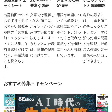
試験直前チェ
わかりやすく
さまざまな補
チェックリス
ックシート
豊富な図表
足情報
トと確認問題
出題範囲の中で
文章では理解し
用語や略語につ
各節の最後に
も必ず押さえて
づらい項目は、
いての解説や、
は、「重要項目
おきたい知識を
ポイントがつか
試験に出やすい
のチェックリス
巻頭の「試験直
みやすい図で解
ポイント、知っ
ト」とテーマに
前チェックシー
説します。すっ
ておくと便利な
沿った過去問題
ト」に結集。午
きりまとめた表
事柄などを欄外
とを収載。理解
前Ⅱ試験だけで
は、情報の整理
にたっぷり掲載
度の確認や苦手
なく、午後試験
に有効です。
しています。
箇所の洗い出し
にも役立ちま
ができます。
す。
おすすめ特集・キャンペーン