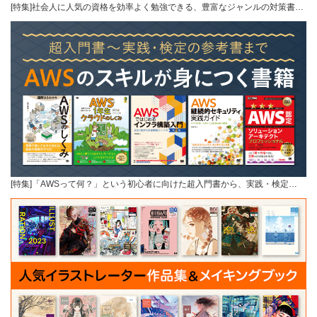
[特集]社会人に人気の資格を効率よく勉強できる、豊富なジャンルの対策書…
[特集]「AWSって何？」という初心者に向けた超入門書から、実践・検定…