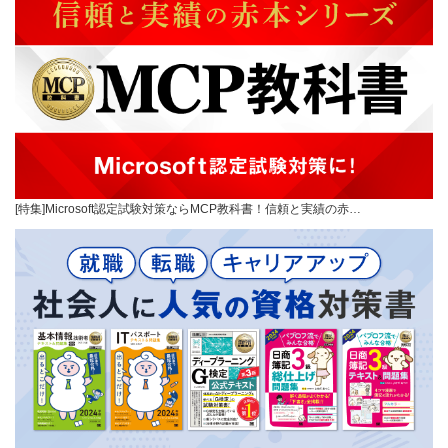
[特集]Microsoft認定試験対策ならMCP教科書！信頼と実績の赤…