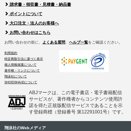
請求書・領収書・見積書・納品書
ポイントについて
大口注文・法人のお客様へ
お問い合わせはこちら
お問い合わせの前に、
よくある質問
、
ヘルプ一覧
をご確認ください。
利用規約
特定商取引法に基づく表示
個人情報保護について
著作権・リンクについて
翔泳社について
SHOEISHA iDについて
ABJマークは、この電子書店・電子書籍配信
サービスが、著作権者からコンテンツ使用許
諾を得た正規版配信サービスであることを示
す登録商標（登録番号 第12291001号）です。
翔泳社のWebメディア