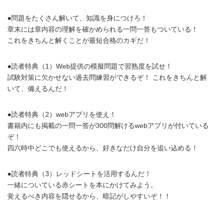
●問題をたくさん解いて、知識を身につけろ！
章末には章内容の理解を確かめられる一問一答もついている！
これをきちんと解くことが最短合格のカギだ！
●読者特典（1）Web提供の模擬問題で習熟度を試せ！
試験対策に欠かせない過去問練習ができるぞ！ これをきちんと解
いて、備えるんだ！
●読者特典（2）webアプリを使え！
書籍内にも掲載の一問一答が300問解けるwebアプリが付いている
ぞ！
四六時中どこでも使えるから、好きなだけ自分を追い込める！
●読者特典（3）レッドシートを活用するんだ！
一緒についている赤シートを本にかけてみよう。
覚えるべき内容を隠せるから、暗記がしやすいぞ！！