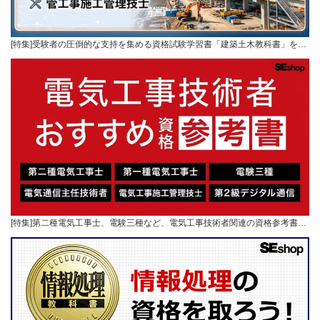
[特集]受験者の圧倒的な支持を集める資格試験学習書「建築土木教科書」を…
[特集]第二種電気工事士、電験三種など、電気工事技術者関連の資格参考書…