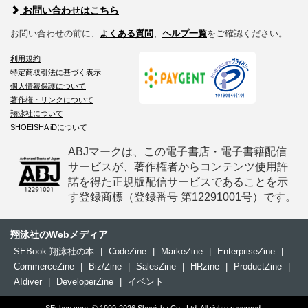
お問い合わせはこちら
お問い合わせの前に、
よくある質問
、
ヘルプ一覧
をご確認ください。
利用規約
特定商取引法に基づく表示
個人情報保護について
著作権・リンクについて
翔泳社について
SHOEISHA iDについて
ABJマークは、この電子書店・電子書籍配信
サービスが、著作権者からコンテンツ使用許
諾を得た正規版配信サービスであることを示
す登録商標（登録番号 第12291001号）です。
翔泳社のWebメディア
SEBook 翔泳社の本
|
CodeZine
|
MarkeZine
|
EnterpriseZine
|
CommerceZine
|
Biz/Zine
|
SalesZine
|
HRzine
|
ProductZine
|
AIdiver
|
DeveloperZine
|
イベント