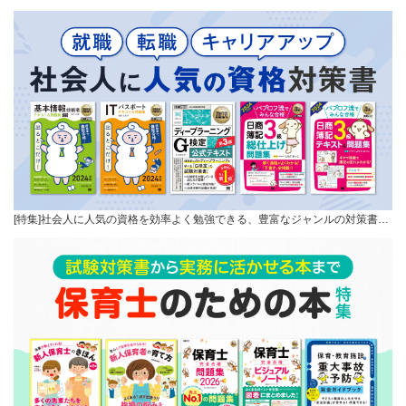
[特集]社会人に人気の資格を効率よく勉強できる、豊富なジャンルの対策書…