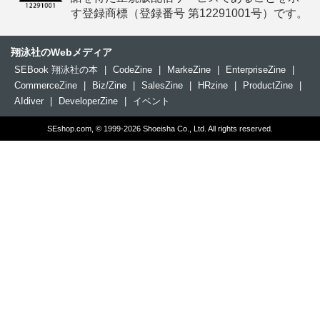
す登録商標（登録番号 第12291001号）です。
翔泳社のWebメディア
SEBook 翔泳社の本
|
CodeZine
|
MarkeZine
|
EnterpriseZine
|
CommerceZine
|
Biz/Zine
|
SalesZine
|
HRzine
|
ProductZine
|
AIdiver
|
DeveloperZine
|
イベント
SEshop.com, © 1999-2026 Shoeisha Co., Ltd. All rights reserved.