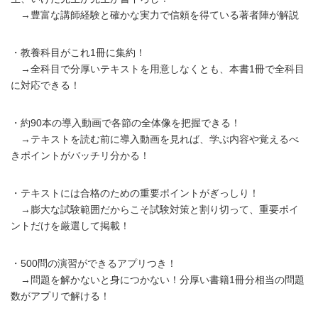
→豊富な講師経験と確かな実力で信頼を得ている著者陣が解説
・教養科目がこれ1冊に集約！
→全科目で分厚いテキストを用意しなくとも、本書1冊で全科目
に対応できる！
・約90本の導入動画で各節の全体像を把握できる！
→テキストを読む前に導入動画を見れば、学ぶ内容や覚えるべ
きポイントがバッチリ分かる！
・テキストには合格のための重要ポイントがぎっしり！
→膨大な試験範囲だからこそ試験対策と割り切って、重要ポイ
ントだけを厳選して掲載！
・500問の演習ができるアプリつき！
→問題を解かないと身につかない！分厚い書籍1冊分相当の問題
数がアプリで解ける！