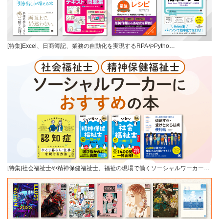
[特集]Excel、日商簿記、業務の自動化を実現するRPAやPytho…
[特集]社会福祉士や精神保健福祉士、福祉の現場で働くソーシャルワーカー…