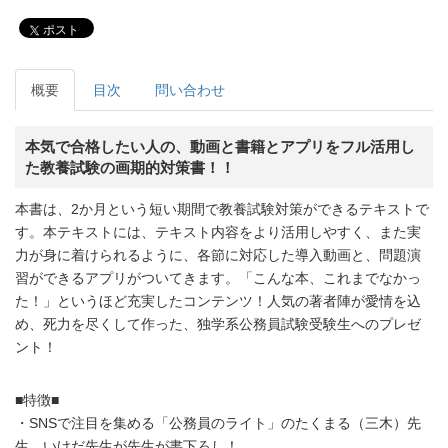
ポスト
概要
目次
問い合わせ
本気で合格したい人の、動画と書籍とアプリをフル活用し
た教養試験の画期的対策書！！
本書は、2か月という短い期間で教養試験対策ができるテキストで
す。本テキストには、テキスト内容をより活用しやすく、また実
力が身に着けられるように、各節に対応した導入動画と、問題演
習ができるアプリがついてきます。「こんな本、これまでなかっ
た！」というほど充実したコンテンツ！人気の著者陣が愛情を込
め、死力を尽くして作った、独学系公務員試験受験生へのプレゼ
ント！
■特徴■
・SNSで注目を集める「公務員のライト」のたくまる（三木）先
生、いけだ先生が先生が書下ろし！