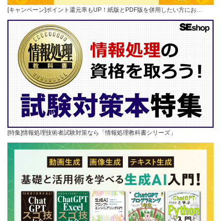
[キャンペーン]ポイント還元率もUP！紙版とPDF版を併用したい方にお…
[特集]情報処理技術者試験対策なら「情報処理教科書シリーズ」