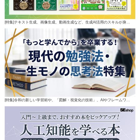
[特集]テキスト生成、画像生成、動画生成など、生成AI活用のスキルが身…
[特集]令和の新しい学習術や、「図解・視覚化の技術」、AIやフレームワ…