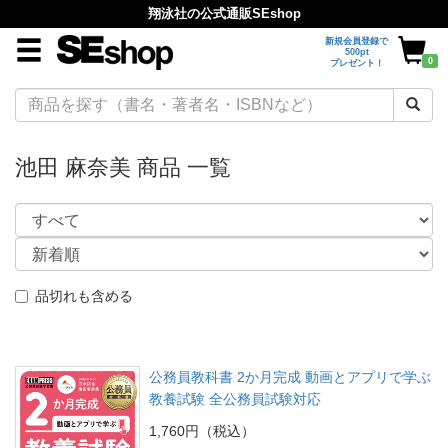
翔泳社の公式通販SEshop
新規会員登録で
500pt
0
プレゼント！
池田 麻奈美 商品 一覧
品切れも含める
公務員教科書 2か月完成 動画とアプリで学ぶ
教養試験 全公務員試験対応
1,760円（税込）