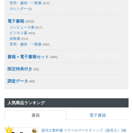
実用・趣味・一般書
(415)
カレンダー
(2)
電子書籍
(2032)
コンピュータ書
(817)
ビジネス書
(403)
資格書
(514)
実用・趣味・一般書
(382)
書籍＋電子書籍セット
(464)
限定特典付き
(52)
調査データ
(60)
人気商品ランキング
書籍
電子書籍
販売士教科書 リテールマーケティング（販売士）3級