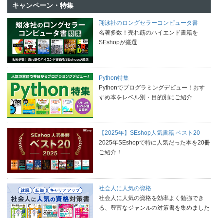
キャンペーン・特集
翔泳社のロングセラーコンピュータ書
名著多数！売れ筋のハイエンド書籍を
SEshopが厳選
Python特集
Pythonでプログラミングデビュー！おす
すめ本をレベル別・目的別にご紹介
【2025年】SEshop人気書籍 ベスト20
2025年SEshopで特に人気だった本を20冊
ご紹介！
社会人に人気の資格
社会人に人気の資格を効率よく勉強でき
る、豊富なジャンルの対策書を集めました