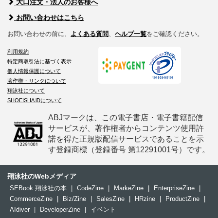
大口注文・法人のお客様へ
お問い合わせはこちら
お問い合わせの前に、
よくある質問
、
ヘルプ一覧
をご確認ください。
利用規約
特定商取引法に基づく表示
個人情報保護について
著作権・リンクについて
翔泳社について
SHOEISHA iDについて
ABJマークは、この電子書店・電子書籍配信
サービスが、著作権者からコンテンツ使用許
諾を得た正規版配信サービスであることを示
す登録商標（登録番号 第12291001号）です。
翔泳社のWebメディア
SEBook 翔泳社の本
|
CodeZine
|
MarkeZine
|
EnterpriseZine
|
CommerceZine
|
Biz/Zine
|
SalesZine
|
HRzine
|
ProductZine
|
AIdiver
|
DeveloperZine
|
イベント