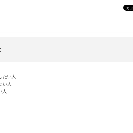
と
したい人
たい人
い人