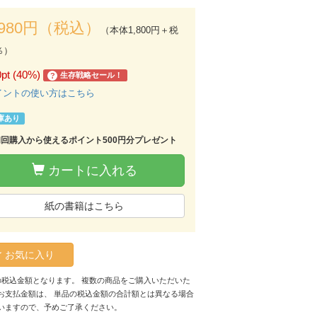
,980円（税込）
（本体1,800円＋税
％）
0pt (40%)
生存戦略セール！
?
イントの使い方はこちら
庫あり
初回購入から使えるポイント500円分プレゼント
カートに入れる
紙の書籍はこちら
お気に入り
の税込金額となります。 複数の商品をご購入いただいた
お支払金額は、 単品の税込金額の合計額とは異なる場合
いますので、予めご了承ください。