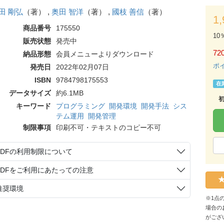
田 剛弘
（著） ,
奥田 智洋
（著） ,
國枝 善信
（著）
1
商品番号
175550
10
販売状態
発売中
72
納品形態
会員メニューよりダウンロード
ポ
発売日
2022年02月07日
ISBN
9784798175553
在
データサイズ
約6.1MB
キーワード
プログラミング
開発環境
開発手法
シス
テム運用
開発管理
制限事項
印刷不可・テキストのコピー不可
PDFの利用制限について
PDFをご利用にあたっての注意
推奨環境
※1点
場合の
がござ