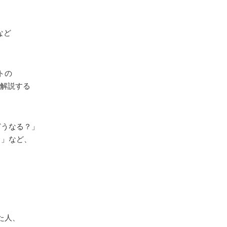
など
トの
て解説する
どうなる？」
？」など、
た人、