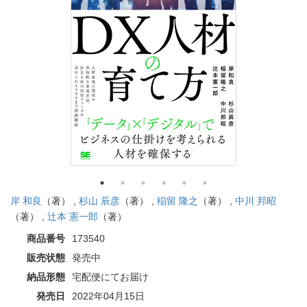
岸 和良
（著） ,
杉山 辰彦
（著） ,
稲留 隆之
（著） ,
中川 邦昭
（著） ,
辻本 憲一郎
（著）
商品番号
173540
販売状態
発売中
納品形態
宅配便にてお届け
発売日
2022年04月15日