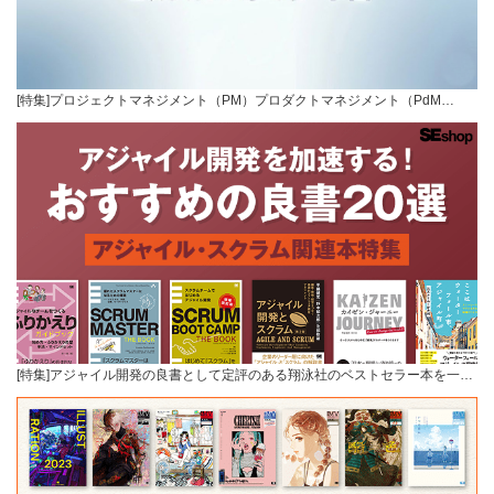
[特集]プロジェクトマネジメント（PM）プロダクトマネジメント（PdM…
[特集]アジャイル開発の良書として定評のある翔泳社のベストセラー本を一…