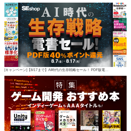
[キャンペーン]【8/17まで】AI時代の生存戦略セール！ PDF版電…