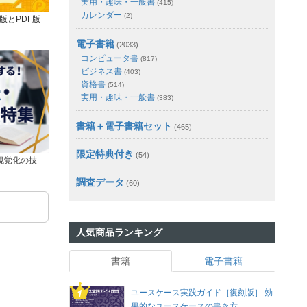
実用・趣味・一般書
(415)
カレンダー
(2)
版とPDF版
電子書籍
(2033)
コンピュータ書
(817)
ビジネス書
(403)
資格書
(514)
実用・趣味・一般書
(383)
書籍＋電子書籍セット
(465)
限定特典付き
(54)
視覚化の技
調査データ
(60)
人気商品ランキング
書籍
電子書籍
ユースケース実践ガイド［復刻版］ 効
果的なユースケースの書き方