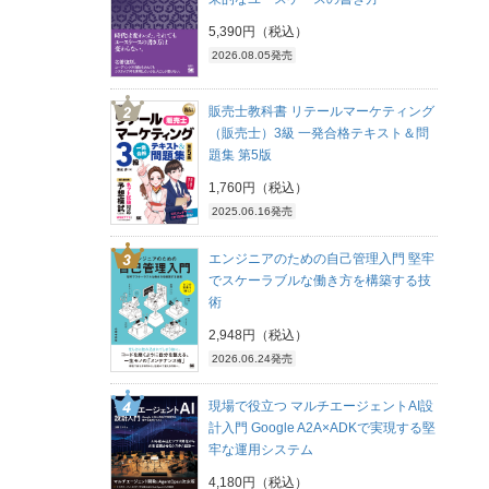
5,390円（税込）
2026.08.05発売
販売士教科書 リテールマーケティング
（販売士）3級 一発合格テキスト＆問
題集 第5版
1,760円（税込）
2025.06.16発売
エンジニアのための自己管理入門 堅牢
でスケーラブルな働き方を構築する技
術
2,948円（税込）
2026.06.24発売
現場で役立つ マルチエージェントAI設
計入門 Google A2A×ADKで実現する堅
牢な運用システム
4,180円（税込）