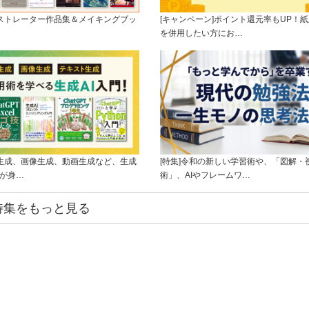
ラストレーター作品集＆メイキングブッ
[キャンペーン]ポイント還元率もUP！紙
を併用したい方にお…
ト生成、画像生成、動画生成など、生成
[特集]令和の新しい学習術や、「図解・
ルが身…
術」、AIやフレームワ…
特集をもっと見る