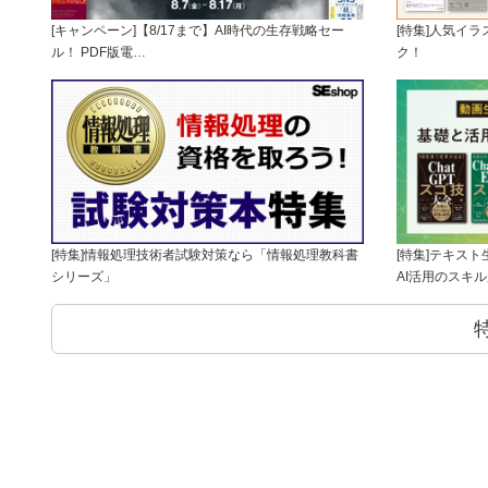
[キャンペーン]【8/17まで】AI時代の生存戦略セー
[特集]人気イ
ル！ PDF版電…
ク！
[特集]情報処理技術者試験対策なら「情報処理教科書
[特集]テキス
シリーズ」
AI活用のスキ