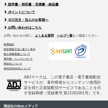
請求書・領収書・見積書・納品書
ポイントについて
大口注文・法人のお客様へ
お問い合わせはこちら
お問い合わせの前に、
よくある質問
、
ヘルプ一覧
をご確認ください。
利用規約
特定商取引法に基づく表示
個人情報保護について
著作権・リンクについて
翔泳社について
SHOEISHA iDについて
ABJマークは、この電子書店・電子書籍配信
サービスが、著作権者からコンテンツ使用許
諾を得た正規版配信サービスであることを示
す登録商標（登録番号 第12291001号）です。
翔泳社のWebメディア