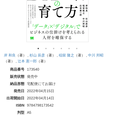
岸 和良
（著） ,
杉山 辰彦
（著） ,
稲留 隆之
（著） ,
中川 邦昭
（著） ,
辻本 憲一郎
（著）
商品番号
173540
販売状態
発売中
納品形態
宅配便にてお届け
発売日
2022年04月15日
出荷開始日
2022年04月14日
ISBN
9784798173542
判型
A5