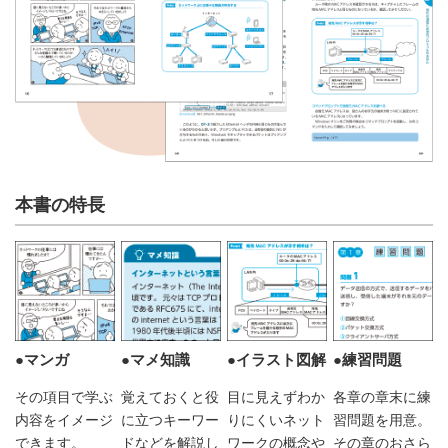
本書の特長
●マンガ
●マメ知識
●イラスト図解
●練習問題
その項目で学ぶ
覚えておくと役
目に見えずわか
各章の章末に練
内容をイメージ
に立つキーワー
りにくいネット
習問題を用意。
できます。
ドなどを解説し
ワークの概念や
その章のおさら