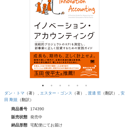
ダン・トマ
（著） ,
エスター・ゴンス
（著） ,
渡邊 哲
（翻訳） ,
安
田 剛規
（翻訳）
商品番号
174390
販売状態
発売中
納品形態
宅配便にてお届け