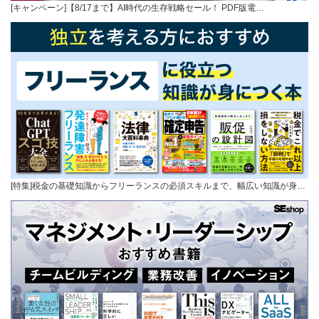
[キャンペーン]【8/17まで】AI時代の生存戦略セール！ PDF版電…
[特集]税金の基礎知識からフリーランスの必須スキルまで、幅広い知識が身…